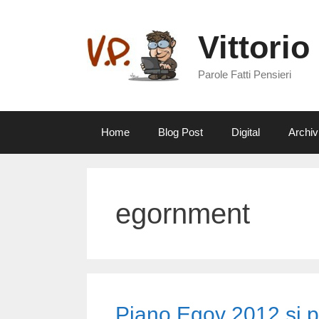
Vai
al
Vittorio
contenuto
Parole Fatti Pensieri
Home
Blog Post
Digital
Archiv
egornment
Piano Egov 2012 si p