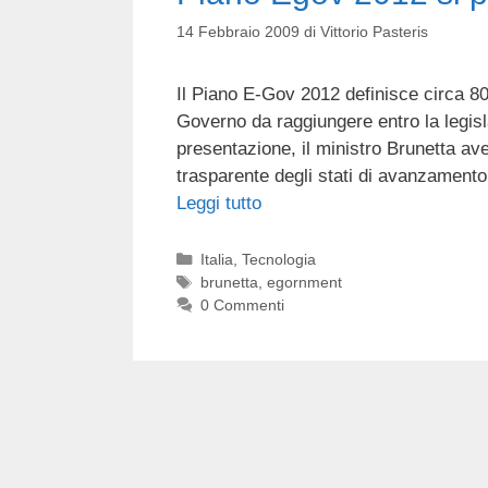
14 Febbraio 2009
di
Vittorio Pasteris
Il Piano E-Gov 2012 definisce circa 80 p
Governo da raggiungere entro la legis
presentazione, il ministro Brunetta av
trasparente degli stati di avanzament
Leggi tutto
Categorie
Italia
,
Tecnologia
Tag
brunetta
,
egornment
0 Commenti