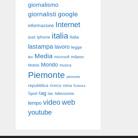
giornalismo
giornalisti
google
Internet
informazione
italia
iphone
Italia
ipad
lastampa
lavoro
legge
Media
milano
libri
microsoft
Mondo
Mobile
musica
Piemonte
piemonte
repubblica
roma
ricerca
Scienza
tag
Sport
tav
televisione
video
web
tempo
youtube