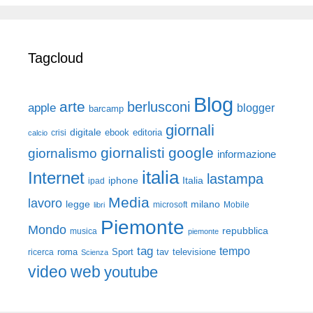
Tagcloud
Blog
arte
berlusconi
apple
blogger
barcamp
giornali
digitale
ebook
crisi
editoria
calcio
giornalisti
google
giornalismo
informazione
italia
Internet
lastampa
iphone
Italia
ipad
Media
lavoro
legge
milano
Mobile
libri
microsoft
Piemonte
Mondo
repubblica
musica
piemonte
tag
tempo
roma
Sport
tav
televisione
ricerca
Scienza
video
web
youtube