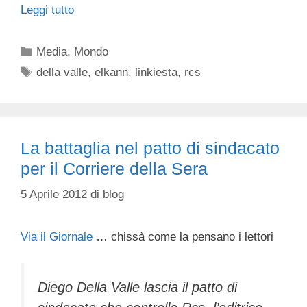
Leggi tutto
Categorie
Media
,
Mondo
Tag
della valle
,
elkann
,
linkiesta
,
rcs
La battaglia nel patto di sindacato
per il Corriere della Sera
5 Aprile 2012
di
blog
Via il Giornale
… chissà come la pensano i lettori
Diego Della Valle lascia il patto di