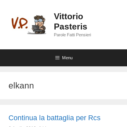
Vai
al
Vittorio
contenuto
Pasteris
Parole Fatti Pensieri
Menu
elkann
Continua la battaglia per Rcs