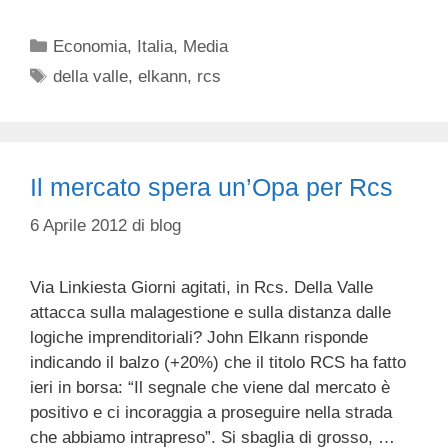
Categorie
Economia
,
Italia
,
Media
Tag
della valle
,
elkann
,
rcs
Il mercato spera un’Opa per Rcs
6 Aprile 2012
di
blog
Via Linkiesta Giorni agitati, in Rcs. Della Valle
attacca sulla malagestione e sulla distanza dalle
logiche imprenditoriali? John Elkann risponde
indicando il balzo (+20%) che il titolo RCS ha fatto
ieri in borsa: “Il segnale che viene dal mercato è
positivo e ci incoraggia a proseguire nella strada
che abbiamo intrapreso”. Si sbaglia di grosso, …