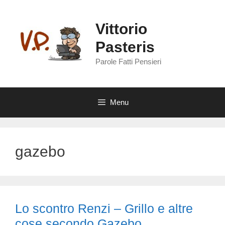
Vai
al
Vittorio
contenuto
Pasteris
Parole Fatti Pensieri
Menu
gazebo
Lo scontro Renzi – Grillo e altre
cose secondo Gazebo