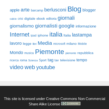
Blog
arte
berlusconi
apple
blogger
barcamp
giornali
digitale
ebook
crisi
editoria
calcio
giornalisti
google
giornalismo
informazione
italia
Internet
lastampa
iphone
Italia
ipad
Media
lavoro
legge
milano
Mobile
libri
microsoft
Piemonte
Mondo
repubblica
musica
piemonte
tag
tempo
roma
Sport
tav
televisione
ricerca
Scienza
video
web
youtube
This site is licensed under
Creative Commons Non Commercial
Share Alike License