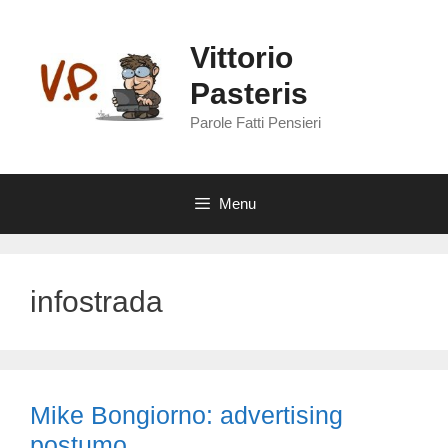
Vai
al
Vittorio
contenuto
Pasteris
Parole Fatti Pensieri
Menu
infostrada
Mike Bongiorno: advertising
postumo