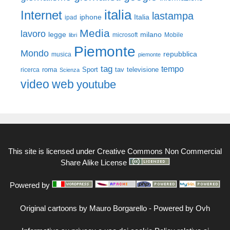
italia
Internet
lastampa
iphone
Italia
ipad
Media
lavoro
legge
milano
Mobile
libri
microsoft
Piemonte
Mondo
repubblica
musica
piemonte
tag
tempo
roma
Sport
tav
televisione
ricerca
Scienza
video
web
youtube
This site is licensed under
Creative Commons Non Commercial
Share Alike License
Powered by
Original cartoons by
Mauro Borgarello
-
Powered by Ovh