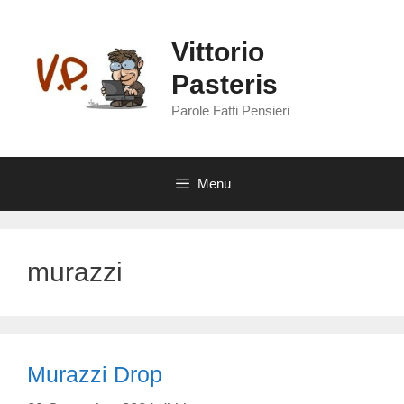
Vai
al
Vittorio
contenuto
Pasteris
Parole Fatti Pensieri
Menu
murazzi
Murazzi Drop