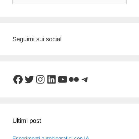
per:
Seguimi sui social
Facebook
Twitter
Instagram
LinkedIn
YouTube
Flickr
Telegram
Ultimi post
Esperimenti autobiografici con IA