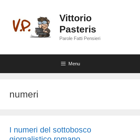
Vai
al
Vittorio
contenuto
Pasteris
Parole Fatti Pensieri
Menu
numeri
I numeri del sottobosco
giornalistico romano