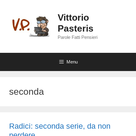
Vai
al
Vittorio
contenuto
Pasteris
Parole Fatti Pensieri
Menu
seconda
Radici: seconda serie, da non
perdere