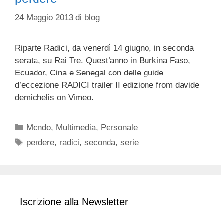
24 Maggio 2013
di
blog
Riparte Radici, da venerdì 14 giugno, in seconda
serata, su Rai Tre. Quest’anno in Burkina Faso,
Ecuador, Cina e Senegal con delle guide
d’eccezione RADICI trailer II edizione from davide
demichelis on Vimeo.
Categorie
Mondo
,
Multimedia
,
Personale
Tag
perdere
,
radici
,
seconda
,
serie
Iscrizione alla Newsletter