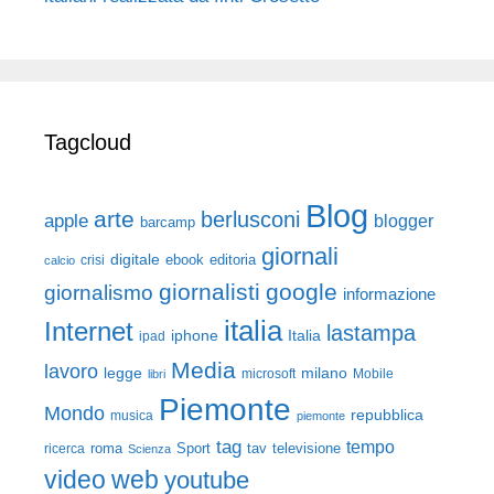
Tagcloud
Blog
arte
berlusconi
apple
blogger
barcamp
giornali
digitale
ebook
crisi
editoria
calcio
giornalisti
google
giornalismo
informazione
italia
Internet
lastampa
iphone
Italia
ipad
Media
lavoro
legge
milano
Mobile
libri
microsoft
Piemonte
Mondo
repubblica
musica
piemonte
tag
tempo
roma
Sport
tav
televisione
ricerca
Scienza
video
web
youtube