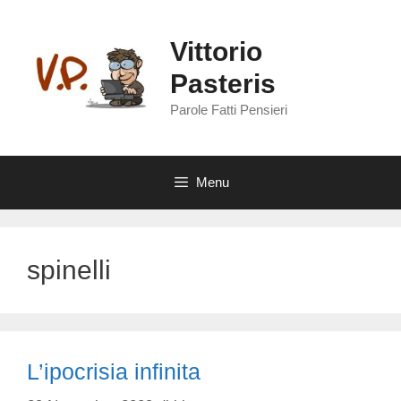
Vai
al
Vittorio
contenuto
Pasteris
Parole Fatti Pensieri
Menu
spinelli
L’ipocrisia infinita