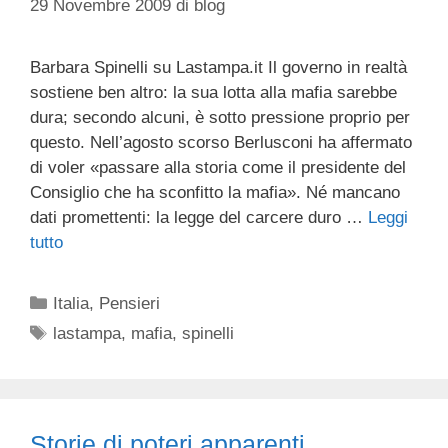
29 Novembre 2009
di
blog
Barbara Spinelli su Lastampa.it Il governo in realtà
sostiene ben altro: la sua lotta alla mafia sarebbe
dura; secondo alcuni, è sotto pressione proprio per
questo. Nell’agosto scorso Berlusconi ha affermato
di voler «passare alla storia come il presidente del
Consiglio che ha sconfitto la mafia». Né mancano
dati promettenti: la legge del carcere duro …
Leggi
tutto
Categorie
Italia
,
Pensieri
Tag
lastampa
,
mafia
,
spinelli
Storie di poteri apparenti