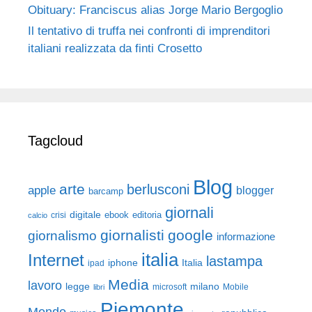
Obituary: Franciscus alias Jorge Mario Bergoglio
Il tentativo di truffa nei confronti di imprenditori
italiani realizzata da finti Crosetto
Tagcloud
Blog
arte
berlusconi
apple
blogger
barcamp
giornali
digitale
ebook
crisi
editoria
calcio
giornalisti
google
giornalismo
informazione
italia
Internet
lastampa
iphone
Italia
ipad
Media
lavoro
legge
milano
Mobile
libri
microsoft
Piemonte