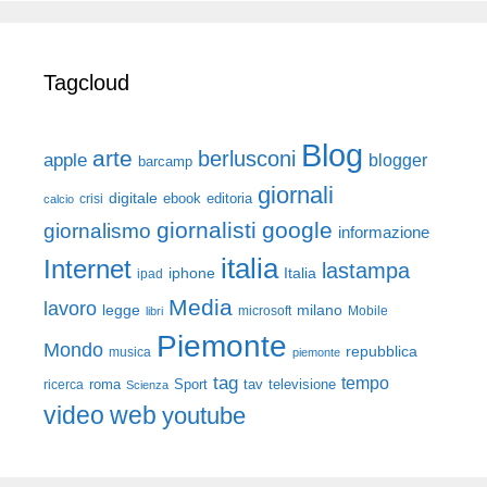
Tagcloud
Blog
arte
berlusconi
apple
blogger
barcamp
giornali
digitale
ebook
crisi
editoria
calcio
giornalisti
google
giornalismo
informazione
italia
Internet
lastampa
iphone
Italia
ipad
Media
lavoro
legge
milano
Mobile
libri
microsoft
Piemonte
Mondo
repubblica
musica
piemonte
tag
tempo
roma
Sport
tav
televisione
ricerca
Scienza
video
web
youtube