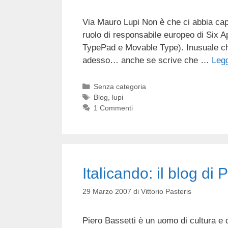
Via Mauro Lupi Non è che ci abbia capi
ruolo di responsabile europeo di Six Ap
TypePad e Movable Type). Inusuale che 
adesso… anche se scrive che …
Legg
Categorie
Senza categoria
Tag
Blog
,
lupi
1 Commenti
Italicando: il blog di 
29 Marzo 2007
di
Vittorio Pasteris
Piero Bassetti è un uomo di cultura e d