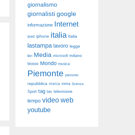
giornalismo
giornalisti
google
Internet
informazione
italia
iphone
Italia
ipad
lastampa
lavoro
legge
Media
milano
libri
microsoft
Mondo
Mobile
musica
Piemonte
piemonte
repubblica
roma
ricerca
Scienza
tag
Sport
tav
televisione
video
web
tempo
youtube