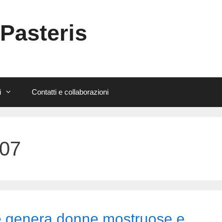
 Pasteris
i
Contatti e collaborazioni
007
ne genera donne mostruose e