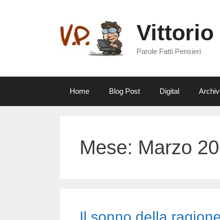
Vai
al
Vittorio
contenuto
Parole Fatti Pensieri
Home
Blog Post
Digital
Archiv
Mese:
Marzo 2
Il sonno della ragio