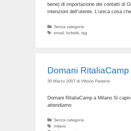
bene) di importazione dei contatti di G
intenzioni dell’utente. L’unica cosa ch
Categorie
Senza categoria
Tag
email
,
furbetti
,
tag
Domani RitaliaCamp
30 Marzo 2007
di
Vittorio Pasteris
Domani RitaliaCamp a Milano Si capirà 
attendiamo
Categorie
Senza categoria
Tag
milano