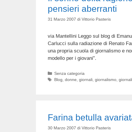
pensieri aberranti
31 Marzo 2007
di
Vittorio Pasteris
via Mantellini Leggo sul blog di Eman
Carlucci sulla radiazione di Renato Fari
una propria scuola di giornalismo e no
modello per i giovani”.
Categorie
Senza categoria
Tag
Blog
,
donne
,
giornali
,
giornalismo
,
giornali
Farina betulla avaria
30 Marzo 2007
di
Vittorio Pasteris