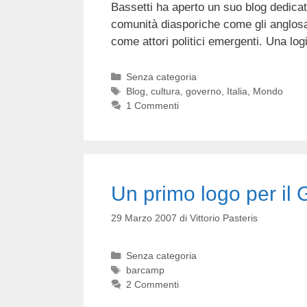
Bassetti ha aperto un suo blog dedicat
comunità diasporiche come gli anglosass
come attori politici emergenti. Una lo
Categorie
Senza categoria
Tag
Blog
,
cultura
,
governo
,
Italia
,
Mondo
1 Commenti
Un primo logo per i
29 Marzo 2007
di
Vittorio Pasteris
Categorie
Senza categoria
Tag
barcamp
2 Commenti