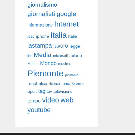
giornalismo
giornalisti
google
Internet
informazione
italia
iphone
Italia
ipad
lastampa
lavoro
legge
Media
milano
libri
microsoft
Mondo
Mobile
musica
Piemonte
piemonte
repubblica
roma
ricerca
Scienza
tag
Sport
tav
televisione
video
web
tempo
youtube