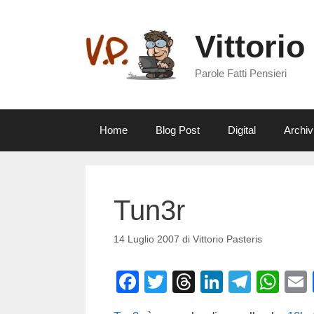
Vai
al
Vittorio
contenuto
Parole Fatti Pensieri
Home
Blog Post
Digital
Archiv
Tun3r
14 Luglio 2007
di
Vittorio Pasteris
F
T
T
Li
T
W
a
wi
hr
n
el
h