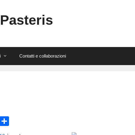
 Pasteris
i
Contatti e collaborazioni
E
C
m
o