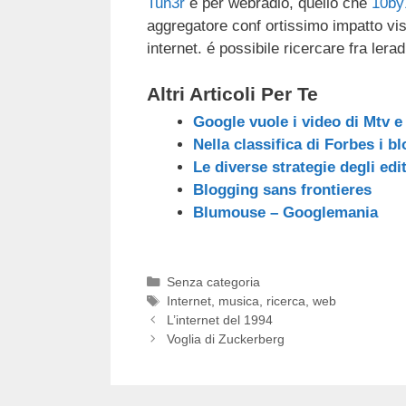
Tun3r
è per webradio, quello che
10by
c
tt
e
k
e
at
aggregatore conf ortissimo impatto visi
e
er
a
e
gr
s
internet. é possibile ricercare fra ler
b
d
dI
a
A
Altri Articoli Per Te
o
s
n
m
p
Google vuole i video di Mtv e
o
p
Nella classifica di Forbes i b
k
Le diverse strategie degli edit
Blogging sans frontieres
Blumouse – Googlemania
Categorie
Senza categoria
Tag
Internet
,
musica
,
ricerca
,
web
L’internet del 1994
Voglia di Zuckerberg