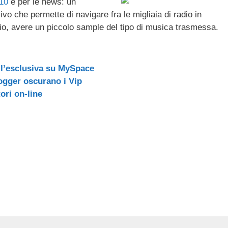
10
è per le news: un
ail
n
vo che permette di navigare fra le migliaia di radio in
di
adio, avere un piccolo sample del tipo di musica trasmessa.
vi
di
 l’esclusiva su MySpace
logger oscurano i Vip
ori on-line