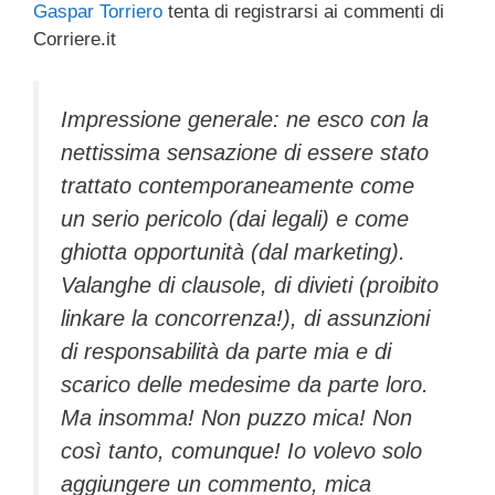
Gaspar Torriero
tenta di registrarsi ai commenti di
c
tt
e
k
e
at
ail
n
Corriere.it
e
er
a
e
gr
s
di
b
d
dI
a
A
vi
Impressione generale: ne esco con la
o
s
n
m
p
di
nettissima sensazione di essere stato
o
p
trattato contemporaneamente come
k
un serio pericolo (dai legali) e come
ghiotta opportunità (dal marketing).
Valanghe di clausole, di divieti (proibito
linkare la concorrenza!), di assunzioni
di responsabilità da parte mia e di
scarico delle medesime da parte loro.
Ma insomma! Non puzzo mica! Non
così tanto, comunque! Io volevo solo
aggiungere un commento, mica