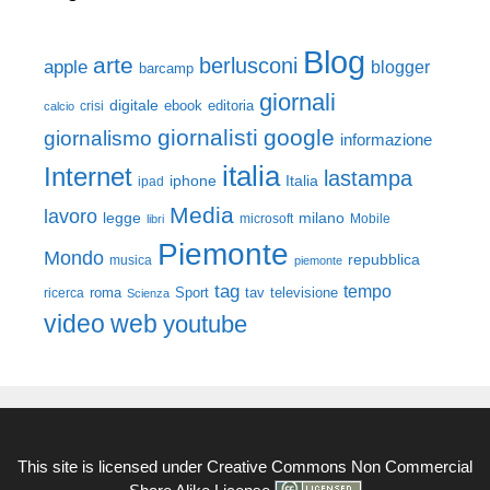
Blog
arte
berlusconi
apple
blogger
barcamp
giornali
digitale
ebook
crisi
editoria
calcio
giornalisti
google
giornalismo
informazione
italia
Internet
lastampa
iphone
Italia
ipad
Media
lavoro
legge
milano
Mobile
libri
microsoft
Piemonte
Mondo
repubblica
musica
piemonte
tag
tempo
roma
Sport
tav
televisione
ricerca
Scienza
video
web
youtube
This site is licensed under
Creative Commons Non Commercial