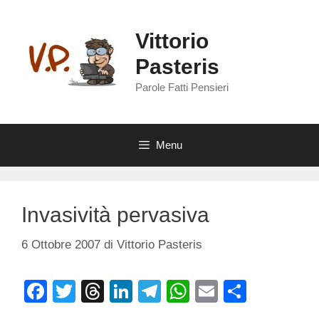
Vai
al
Vittorio
contenuto
Pasteris
Parole Fatti Pensieri
Menu
Invasività pervasiva
6 Ottobre 2007
di
Vittorio Pasteris
F
T
T
Li
T
W
E
C
a
wi
hr
n
el
h
m
o