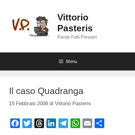
Vai
al
Vittorio
contenuto
Pasteris
Parole Fatti Pensieri
Menu
Il caso Quadranga
15 Febbraio 2008
di
Vittorio Pasteris
F
T
T
Li
T
W
E
C
a
wi
hr
n
el
h
m
o