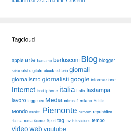
italiani realizzata da finti Crosetto
Tagcloud
Blog
arte
berlusconi
apple
blogger
barcamp
giornali
digitale
ebook
crisi
editoria
calcio
giornalisti
google
giornalismo
informazione
italia
Internet
lastampa
iphone
Italia
ipad
Media
lavoro
legge
milano
Mobile
libri
microsoft
Piemonte
Mondo
repubblica
musica
piemonte
tag
tempo
roma
Sport
tav
televisione
ricerca
Scienza
video
web
youtube