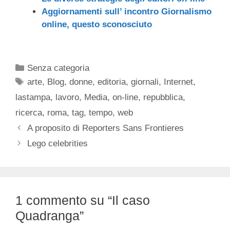
Aggiornamenti sull’ incontro Giornalismo
online, questo sconosciuto
Categorie
Senza categoria
Tag
arte
,
Blog
,
donne
,
editoria
,
giornali
,
Internet
,
lastampa
,
lavoro
,
Media
,
on-line
,
repubblica
,
ricerca
,
roma
,
tag
,
tempo
,
web
A proposito di Reporters Sans Frontieres
Lego celebrities
1 commento su “Il caso
Quadranga”