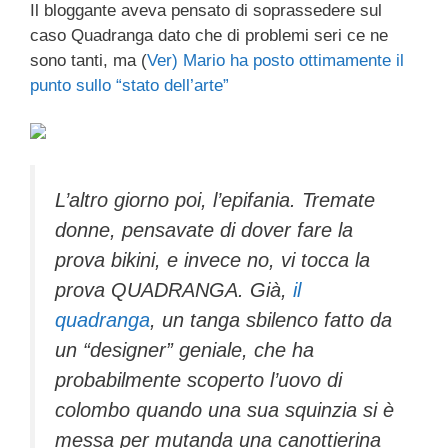
Il bloggante aveva pensato di soprassedere sul
c
tt
e
k
e
at
ail
n
caso Quadranga dato che di problemi seri ce ne
e
er
a
e
gr
s
di
sono tanti, ma (
Ver) Mario ha posto ottimamente il
b
d
dI
a
A
vi
punto sullo “stato dell’arte”
o
s
n
m
p
di
o
p
k
L’altro giorno poi, l’epifania. Tremate
donne, pensavate di dover fare la
prova bikini, e invece no, vi tocca la
prova QUADRANGA. Già,
il
quadranga
, un tanga sbilenco fatto da
un “designer” geniale, che ha
probabilmente scoperto l’uovo di
colombo quando una sua squinzia si è
messa per mutanda una canottierina