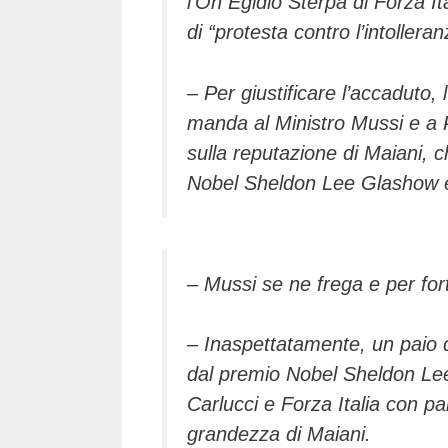
l’On Egidio Sterpa di Forza It
di “protesta contro l’intollera
– Per giustificare l’accaduto, 
manda al Ministro Mussi e a P
sulla reputazione di Maiani, c
Nobel Sheldon Lee Glashow e 
– Mussi se ne frega e per f
– Inaspettatamente, un paio di
dal premio Nobel Sheldon Lee 
Carlucci e Forza Italia con p
grandezza di Maiani.