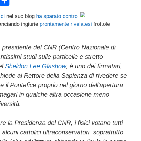
E
C
m
o
cci
nel suo blog
ha sparato contro
ail
n
lanciando ingiurie
prontamente
rivelatesi
frottole
di
vi
, presidente del CNR (Centro Nazionale di
di
tissimi studi sulle particelle e stretto
el
Sheldon Lee Glashow
, è uno dei firmatari,
iede al Rettore della Sapienza di rivedere se
e il Pontefice proprio nel giorno dell’apertura
magari in qualche altra occasione meno
iversità.
 la Presidenza del CNR, i fisici votano tutti
lcuni cattolici ultraconservatori, soprattutto