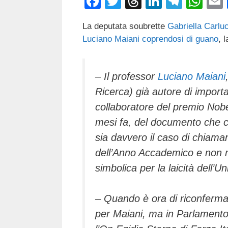
F
T
T
Li
T
W
a
wi
hr
n
el
h
La deputata soubrette
Gabriella Carlu
c
tt
e
k
e
at
Luciano Maiani
coprendosi di guano
, 
e
er
a
e
gr
s
b
d
dI
a
A
– Il professor
Luciano Maiani
o
s
n
m
p
Ricerca) già autore di importan
o
p
collaboratore del premio Nob
k
mesi fa, del documento che ch
sia davvero il caso di chiamar
dell’Anno Accademico e non 
simbolica per la laicità dell’Un
– Quando è ora di riconfermare
per Maiani, ma in Parlamento a