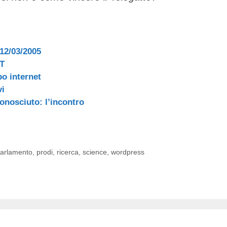
 12/03/2005
CT
po internet
vi
onosciuto: l’incontro
arlamento
,
prodi
,
ricerca
,
science
,
wordpress