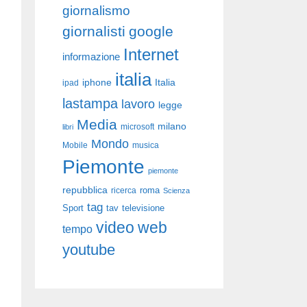
giornalismo
giornalisti
google
Internet
informazione
italia
iphone
Italia
ipad
lastampa
lavoro
legge
Media
milano
libri
microsoft
Mondo
Mobile
musica
Piemonte
piemonte
repubblica
roma
ricerca
Scienza
tag
Sport
tav
televisione
video
web
tempo
youtube