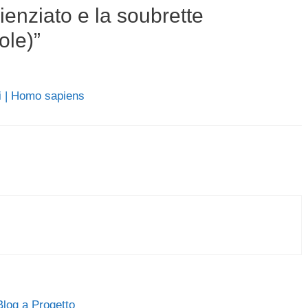
enziato e la soubrette
ole)”
ci | Homo sapiens
 Blog a Progetto