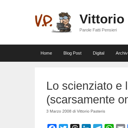
Vai
al
Vittorio
contenuto
Parole Fatti Pensieri
Home
Blog Post
Digital
Archiv
Lo scienziato e 
(scarsamente on
3 Marzo 2008
di
Vittorio Pasteris