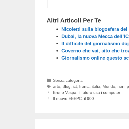
Altri Articoli Per Te
Nicoletti sulla blogosfera del
Dubai, la nuova Mecca dell’I
Il difficile del giornalismo do
Governo che vai, sito che tro
Giornalismo online questo sc
Categorie
Senza categoria
Tag
arte
,
Blog
,
ict
,
Ironia
,
italia
,
Mondo
,
neri
,
p
Bruno Vespa: il futuro usa i computer
Il nuovo EEEPC: il 900