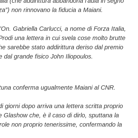
alia (che addirittura abbandona l’aula in segno
nza”) non rinnovano la fiducia a Maiani.
l’On. Gabriella Carlucci, a nome di Forza Italia,
rodi una lettera in cui svela cose molto brutte
he sarebbe stato addirittura deriso dal premio
dal grande fisico John Iliopoulos.
ortuna conferma ugualmente Maiani al CNR.
 giorni dopo arriva una lettera scritta proprio
Glashow che, è il caso di dirlo,
sputtana
la
arole non proprio tenerissime, confermando la