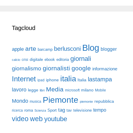
Tagcloud
Blog
arte
berlusconi
apple
blogger
barcamp
giornali
digitale
ebook
crisi
editoria
calcio
giornalisti
google
giornalismo
informazione
italia
Internet
lastampa
iphone
Italia
ipad
Media
lavoro
legge
milano
Mobile
libri
microsoft
Piemonte
Mondo
repubblica
musica
piemonte
tag
tempo
roma
Sport
tav
televisione
ricerca
Scienza
video
web
youtube