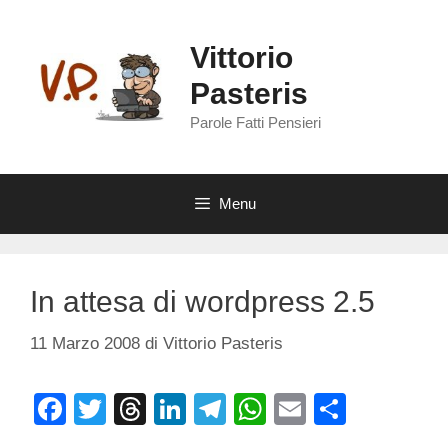
Vai
al
Vittorio
contenuto
Pasteris
Parole Fatti Pensieri
Menu
In attesa di wordpress 2.5
11 Marzo 2008
di
Vittorio Pasteris
F
T
T
Li
T
W
E
C
a
wi
hr
n
el
h
m
o