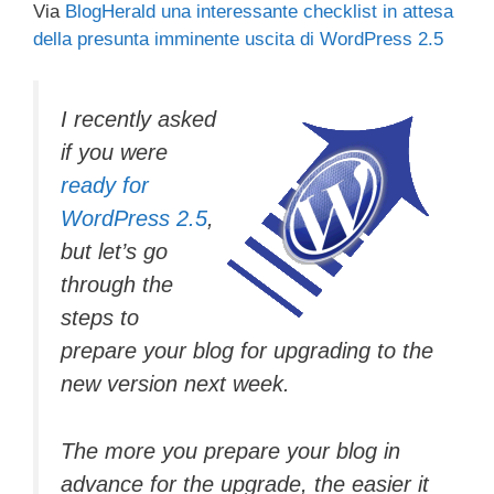
Via
BlogHerald una interessante checklist
in attesa
c
tt
e
k
e
at
ail
n
della presunta imminente uscita di WordPress 2.5
e
er
a
e
gr
s
di
b
d
dI
a
A
vi
I recently asked
o
s
n
m
p
di
if you were
o
p
ready for
k
WordPress 2.5
,
but let’s go
through the
steps to
prepare your blog for upgrading to the
new version next week.
The more you prepare your blog in
advance for the upgrade, the easier it