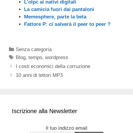
L’olpc ai nativi digitali
La camicia fuori dai pantaloni
Memesphere, parte la beta
Fattore P: ci salverà il peer to peer ?
Categorie
Senza categoria
Tag
Blog
,
tempo
,
wordpress
I costi economici della corruzione
10 anni di lettori MP3
Iscrizione alla Newsletter
Il tuo indizzo email