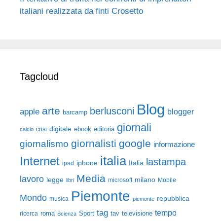
italiani realizzata da finti Crosetto
Tagcloud
Blog
arte
berlusconi
apple
blogger
barcamp
giornali
digitale
ebook
crisi
editoria
calcio
giornalisti
google
giornalismo
informazione
italia
Internet
lastampa
iphone
Italia
ipad
Media
lavoro
legge
milano
Mobile
libri
microsoft
Piemonte
Mondo
repubblica
musica
piemonte
tag
tempo
roma
Sport
tav
televisione
ricerca
Scienza