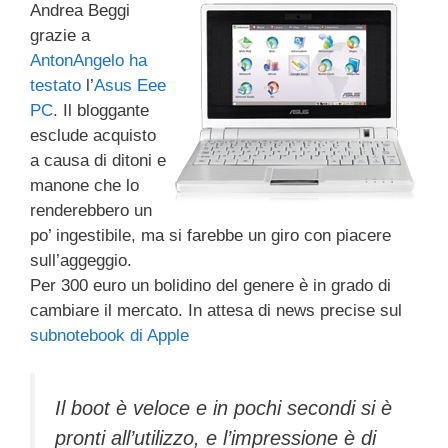
Andrea Beggi
c
tt
e
k
e
at
ail
n
grazie a
e
er
a
e
gr
s
di
AntonAngelo
ha
b
d
dI
a
A
vi
testato
l’
Asus Eee
PC
. Il bloggante
o
s
n
m
p
di
esclude acquisto
o
p
a causa di ditoni e
k
manone che lo
renderebbero un
po’ ingestibile, ma si farebbe un giro con piacere
sull’aggeggio.
Per 300 euro un bolidino del genere è in grado di
cambiare il mercato. In attesa di news precise sul
subnotebook di Apple
Il boot è veloce e in pochi secondi si è
pronti all’utilizzo, e l’impressione è di