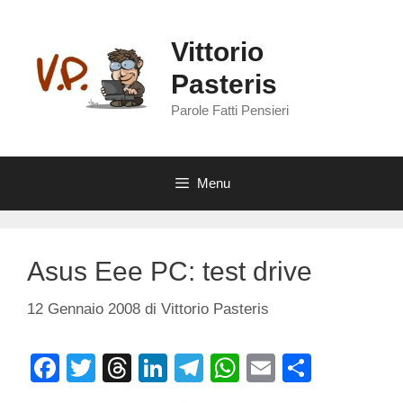
Vai
al
Vittorio
contenuto
Pasteris
Parole Fatti Pensieri
Menu
Asus Eee PC: test drive
12 Gennaio 2008
di
Vittorio Pasteris
F
T
T
Li
T
W
E
C
a
wi
hr
n
el
h
m
o