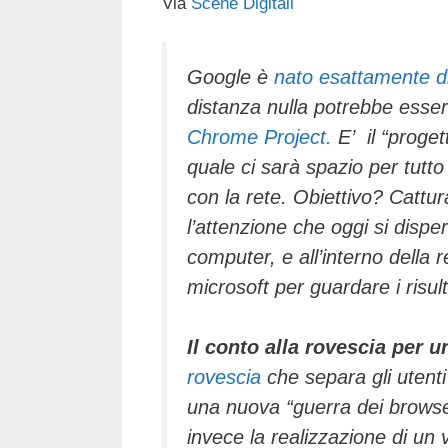
Via
Scene Digitali
c
tt
e
k
e
at
e
er
a
e
gr
s
b
d
dI
a
A
Google è
nato esattamente di
distanza nulla potrebbe essere
o
s
n
m
p
Chrome Project.
E’ il “proget
o
p
quale ci sarà spazio per tutto
k
con la rete. Obiettivo? Cattura
l’attenzione che oggi si disper
computer, e all’interno della
microsoft per guardare i risult
Il conto alla rovescia
per u
rovescia
che separa gli utenti
una nuova “guerra dei browser
invece la realizzazione di un 