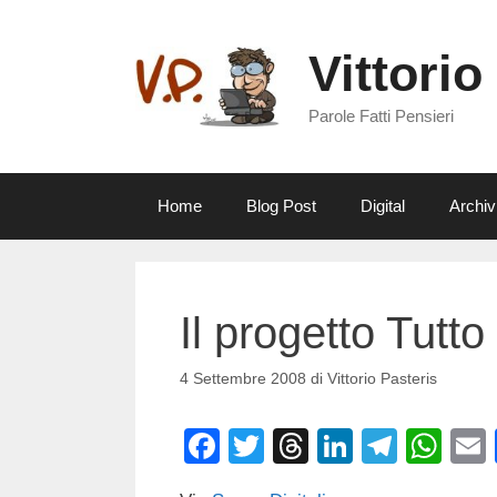
Vai
al
Vittorio
contenuto
Parole Fatti Pensieri
Home
Blog Post
Digital
Archiv
Il progetto Tutto
4 Settembre 2008
di
Vittorio Pasteris
F
T
T
Li
T
W
a
wi
hr
n
el
h