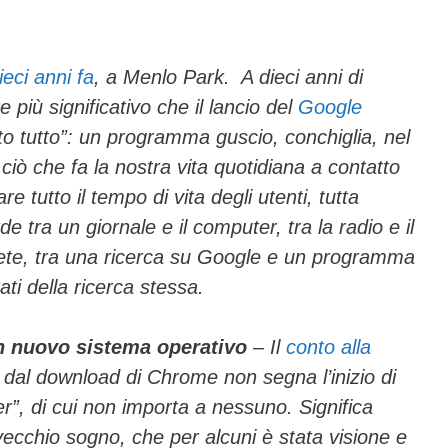
ail
n
di
vi
eci anni fa
, a Menlo Park. A dieci anni di
 più significativo che il lancio del
Google
di
to tutto”: un programma guscio, conchiglia, nel
 ciò che fa la nostra vita quotidiana a contatto
re tutto il tempo di vita degli utenti, tutta
de tra un giornale e il computer, tra la radio e il
 rete, tra una ricerca su Google e un programma
ati della ricerca stessa.
n nuovo sistema operativo
– Il
conto alla
 dal download di Chrome non segna l’inizio di
”, di cui non importa a nessuno. Significa
vecchio sogno, che per alcuni è stata visione e