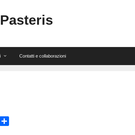
 Pasteris
i
Contatti e collaborazioni
E
C
m
o