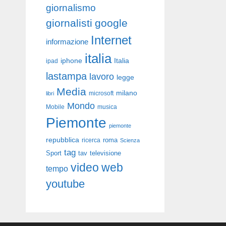
giornalismo
giornalisti
google
Internet
informazione
italia
iphone
Italia
ipad
lastampa
lavoro
legge
Media
milano
libri
microsoft
Mondo
Mobile
musica
Piemonte
piemonte
repubblica
roma
ricerca
Scienza
tag
Sport
tav
televisione
video
web
tempo
youtube