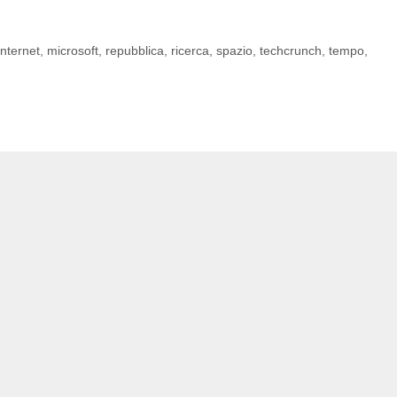
Internet
,
microsoft
,
repubblica
,
ricerca
,
spazio
,
techcrunch
,
tempo
,