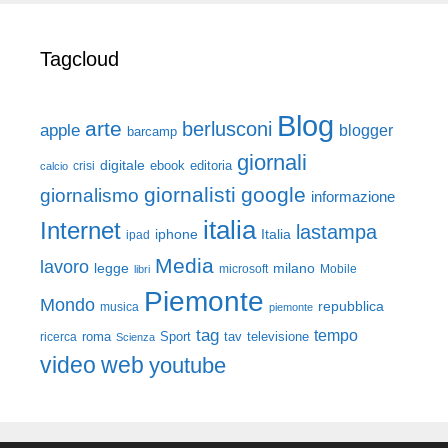
Tagcloud
Blog
arte
berlusconi
apple
blogger
barcamp
giornali
digitale
ebook
crisi
editoria
calcio
giornalisti
google
giornalismo
informazione
italia
Internet
lastampa
iphone
Italia
ipad
Media
lavoro
legge
milano
Mobile
libri
microsoft
Piemonte
Mondo
repubblica
musica
piemonte
tag
tempo
roma
Sport
tav
televisione
ricerca
Scienza
video
web
youtube