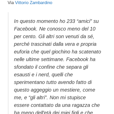
Via
Vittorio Zambardino
c
tt
e
k
e
at
ail
n
e
er
a
e
gr
s
di
b
d
dI
a
A
vi
In questo momento ho 233 “amici” su
Facebook. Ne conosco meno del 10
o
s
n
m
p
di
per cento. Gli altri son venuti da sé,
o
p
perché trascinati dalla vera e propria
k
euforia che quel giochino ha scatenato
nelle ultime settimane. Facebook ha
sfondato il confine che separa gli
esausti e i nerd, quelli che
sperimentano tutto avendo fatto di
questo aggeggio un mestiere, come
me, e “gli altri”. Non mi stupisce
essere contattato da una ragazza che
ha meno dell’età dei miei figli e che