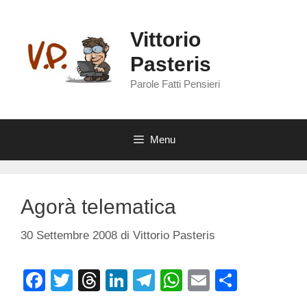
Vai
al
Vittorio
contenuto
Pasteris
Parole Fatti Pensieri
Menu
Agorà telematica
30 Settembre 2008
di
Vittorio Pasteris
F
T
T
Li
T
W
E
C
a
wi
hr
n
el
h
m
o