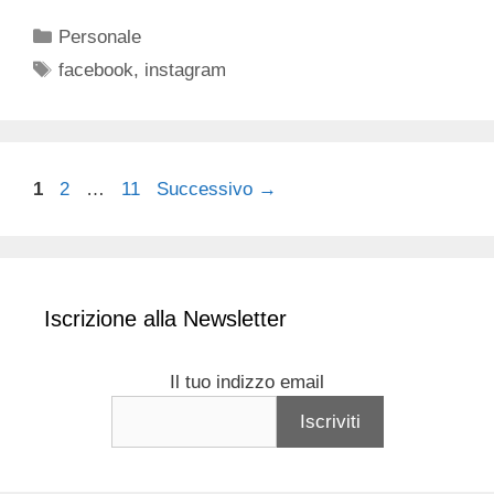
Categorie
Personale
Tag
facebook
,
instagram
Pagina
Pagina
Pagina
1
2
…
11
Successivo
→
Iscrizione alla Newsletter
Il tuo indizzo email