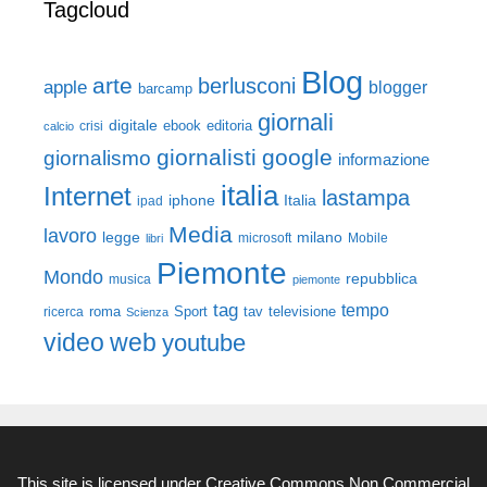
Tagcloud
Blog
arte
berlusconi
apple
blogger
barcamp
giornali
digitale
ebook
crisi
editoria
calcio
giornalisti
google
giornalismo
informazione
italia
Internet
lastampa
iphone
Italia
ipad
Media
lavoro
legge
milano
Mobile
libri
microsoft
Piemonte
Mondo
repubblica
musica
piemonte
tag
tempo
roma
Sport
tav
televisione
ricerca
Scienza
video
web
youtube
This site is licensed under
Creative Commons Non Commercial