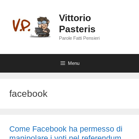
Vai
al
Vittorio
contenuto
Pasteris
Parole Fatti Pensieri
Menu
facebook
Come Facebook ha permesso di
manipolare i voti nel referendum