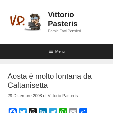
Vai
al
Vittorio
contenuto
Pasteris
Parole Fatti Pensieri
Menu
Aosta è molto lontana da
Caltanisetta
29 Dicembre 2008
di
Vittorio Pasteris
F
T
T
Li
T
W
E
C