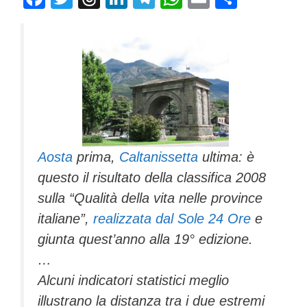
a
wi
hr
n
el
h
m
o
c
tt
e
k
e
at
ail
n
e
er
a
e
gr
s
di
b
d
dI
a
A
vi
o
s
n
m
p
di
o
p
k
Aosta
prima,
Caltanissetta
ultima: è
questo il risultato della classifica 2008
sulla “Qualità della vita nelle province
italiane”,
realizzata dal Sole 24 Ore
e
giunta quest’anno alla 19° edizione.
…
Alcuni indicatori statistici meglio
illustrano la distanza tra i due estremi