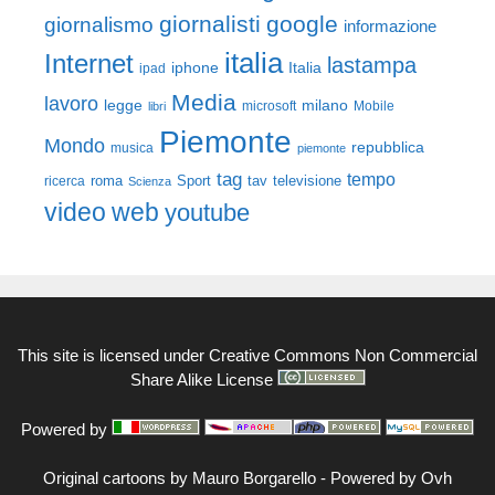
giornalisti
google
giornalismo
informazione
italia
Internet
lastampa
iphone
Italia
ipad
Media
lavoro
legge
milano
Mobile
libri
microsoft
Piemonte
Mondo
repubblica
musica
piemonte
tag
tempo
roma
Sport
tav
televisione
ricerca
Scienza
video
web
youtube
This site is licensed under
Creative Commons Non Commercial
Share Alike License
Powered by
Original cartoons by
Mauro Borgarello
-
Powered by Ovh