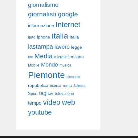
giornalismo
giornalisti
google
Internet
informazione
italia
iphone
Italia
ipad
lastampa
lavoro
legge
Media
milano
libri
microsoft
Mondo
Mobile
musica
Piemonte
piemonte
repubblica
roma
ricerca
Scienza
tag
Sport
tav
televisione
video
web
tempo
youtube