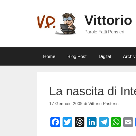
Vai
al
Vittorio
contenuto
Parole Fatti Pensieri
Home
Blog Post
Digital
Archiv
La nascita di Int
17 Gennaio 2009
di
Vittorio Pasteris
F
T
T
Li
T
W
a
wi
hr
n
el
h