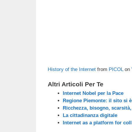
c
tt
e
k
e
at
e
er
a
e
gr
s
b
d
dI
a
A
o
s
n
m
p
o
p
k
History of the Internet
from
PICOL
on
Altri Articoli Per Te
Internet Nobel per la Pace
Regione Piemonte: il sito si è
Ricchezza, bisogno, scarsità,
La cittadinanza digitale
Internet as a platform for col