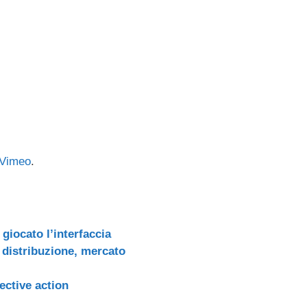
ail
n
di
vi
di
Vimeo
.
 giocato l’interfaccia
 distribuzione, mercato
lective action