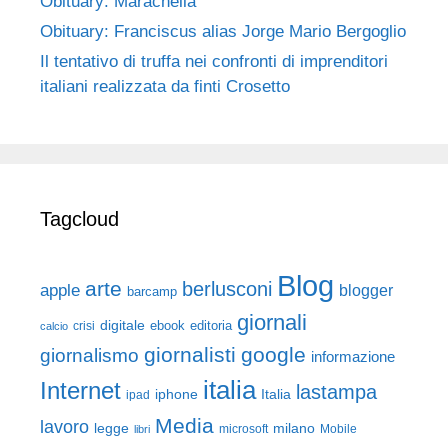
Obituary: Marachella
Obituary: Franciscus alias Jorge Mario Bergoglio
Il tentativo di truffa nei confronti di imprenditori
italiani realizzata da finti Crosetto
Tagcloud
Blog
arte
berlusconi
apple
blogger
barcamp
giornali
digitale
ebook
crisi
editoria
calcio
giornalisti
google
giornalismo
informazione
italia
Internet
lastampa
iphone
Italia
ipad
Media
lavoro
legge
milano
Mobile
libri
microsoft