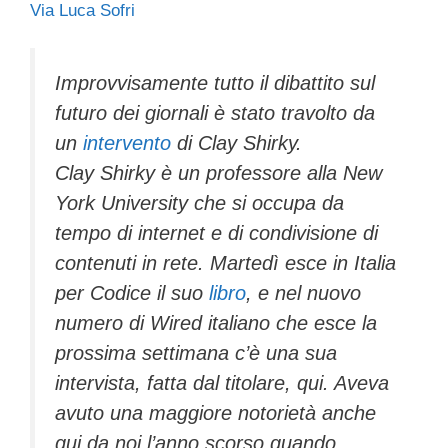
Via Luca Sofri
c
tt
e
k
e
at
ail
n
e
er
a
e
gr
s
di
b
d
dI
a
A
vi
Improvvisamente tutto il dibattito sul
futuro dei giornali è stato travolto da
o
s
n
m
p
di
un
intervento
di Clay Shirky.
o
p
Clay Shirky è un professore alla New
k
York University che si occupa da
tempo di internet e di condivisione di
contenuti in rete. Martedì esce in Italia
per Codice il suo
libro
, e nel nuovo
numero di Wired italiano che esce la
prossima settimana c’è una sua
intervista, fatta dal titolare, qui. Aveva
avuto una maggiore notorietà anche
qui da noi l’anno scorso quando