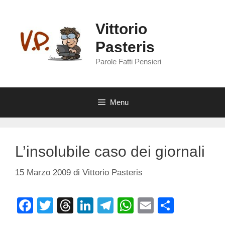
Vai
al
Vittorio
contenuto
Pasteris
Parole Fatti Pensieri
Menu
L’insolubile caso dei giornali
15 Marzo 2009
di
Vittorio Pasteris
F
T
T
Li
T
W
E
C
a
wi
hr
n
el
h
m
o