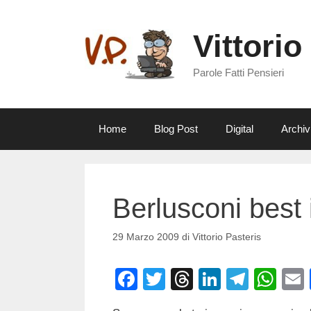
Vai
al
Vittorio
contenuto
Parole Fatti Pensieri
Home
Blog Post
Digital
Archiv
Berlusconi best
29 Marzo 2009
di
Vittorio Pasteris
F
T
T
Li
T
W
a
wi
hr
n
el
h