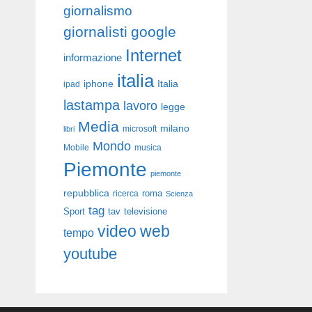
giornalismo
giornalisti
google
Internet
informazione
italia
iphone
Italia
ipad
lastampa
lavoro
legge
Media
milano
libri
microsoft
Mondo
Mobile
musica
Piemonte
piemonte
repubblica
roma
ricerca
Scienza
tag
Sport
tav
televisione
video
web
tempo
youtube