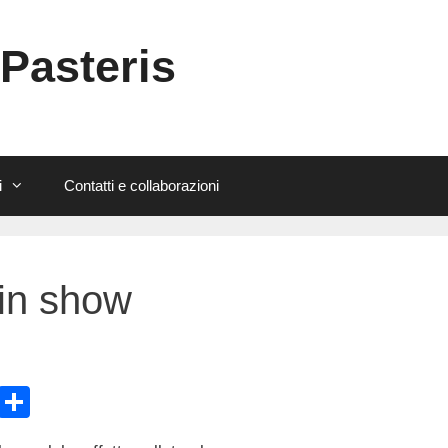
 Pasteris
i
Contatti e collaborazioni
 in show
E
C
m
o