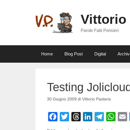
Vai
al
Vittorio
contenuto
Parole Fatti Pensieri
Home
Blog Post
Digital
Archiv
Testing Joliclou
30 Giugno 2009
di
Vittorio Pasteris
F
T
T
Li
T
W
a
wi
hr
n
el
h