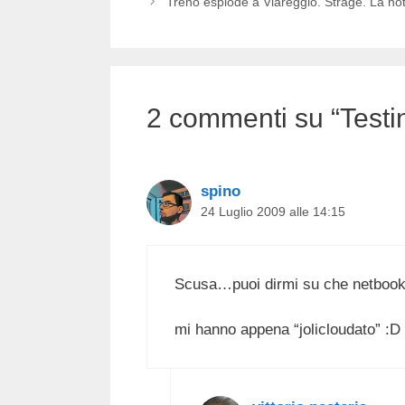
Treno esplode a Viareggio. Strage. La noti
2 commenti su “Testin
spino
24 Luglio 2009 alle 14:15
Scusa…puoi dirmi su che netbook
mi hanno appena “jolicloudato” :D