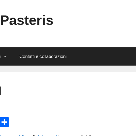
 Pasteris
i
Contatti e collaborazioni
d
E
C
m
o