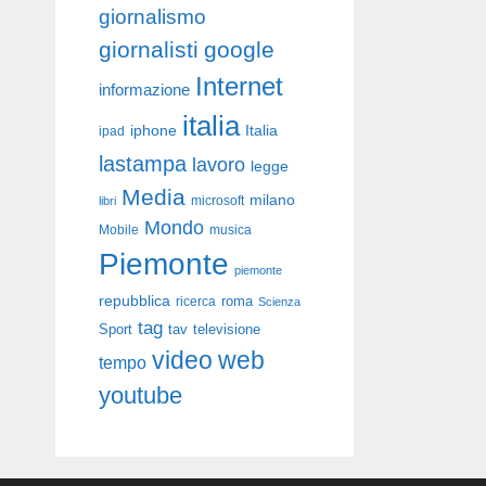
giornalismo
giornalisti
google
Internet
informazione
italia
iphone
Italia
ipad
lastampa
lavoro
legge
Media
milano
libri
microsoft
Mondo
Mobile
musica
Piemonte
piemonte
repubblica
roma
ricerca
Scienza
tag
Sport
tav
televisione
video
web
tempo
youtube