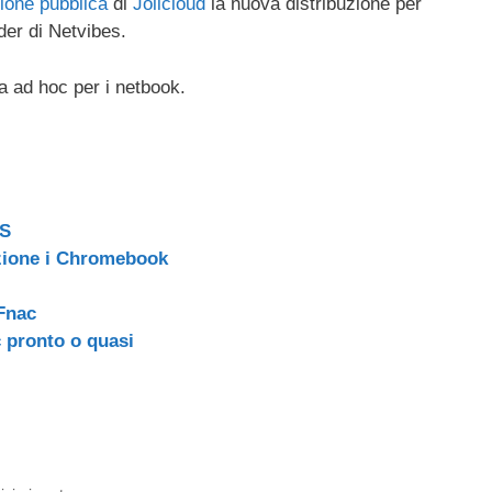
ione pubblica
di
Jolicloud
la nuova distribuzione per
ail
n
der di Netvibes.
di
vi
ta ad hoc per i netbook.
di
OS
zione i Chromebook
 Fnac
 pronto o quasi