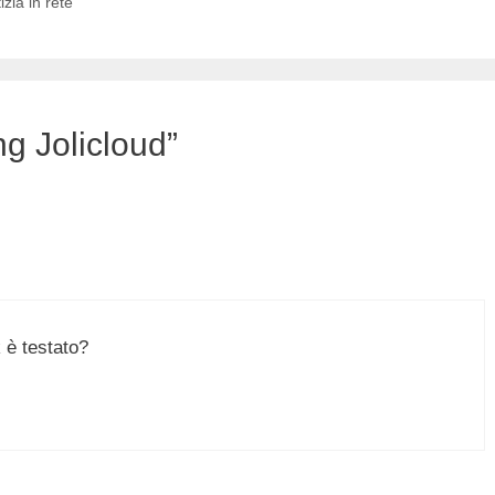
zia in rete
g Jolicloud”
 è testato?