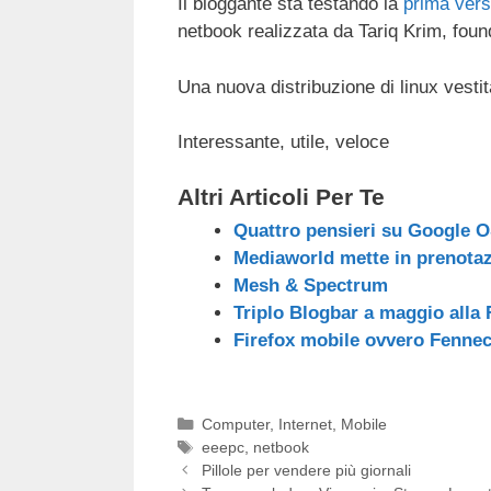
Il bloggante sta testando la
prima vers
c
tt
e
k
e
at
netbook realizzata da Tariq Krim, foun
e
er
a
e
gr
s
b
d
dI
a
A
Una nuova distribuzione di linux vesti
o
s
n
m
p
Interessante, utile, veloce
o
p
k
Altri Articoli Per Te
Quattro pensieri su Google 
Mediaworld mette in prenota
Mesh & Spectrum
Triplo Blogbar a maggio alla
Firefox mobile ovvero Fennec
Categorie
Computer
,
Internet
,
Mobile
Tag
eeepc
,
netbook
Pillole per vendere più giornali