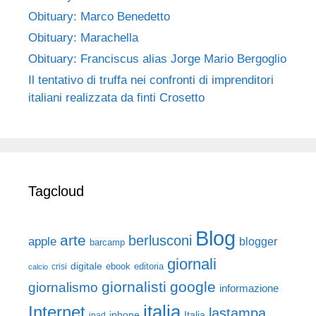
Obituary: Marco Benedetto
Obituary: Marachella
Obituary: Franciscus alias Jorge Mario Bergoglio
Il tentativo di truffa nei confronti di imprenditori
italiani realizzata da finti Crosetto
Tagcloud
Blog
arte
berlusconi
apple
blogger
barcamp
giornali
digitale
ebook
crisi
editoria
calcio
giornalisti
google
giornalismo
informazione
italia
Internet
lastampa
iphone
Italia
ipad