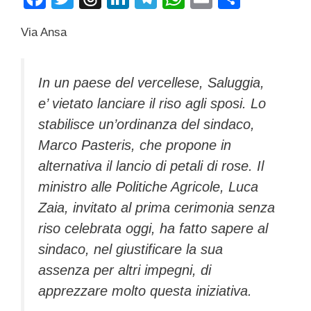
a
wi
hr
n
el
h
m
o
Via Ansa
c
tt
e
k
e
at
ail
n
e
er
a
e
gr
s
di
b
d
dI
a
A
vi
In un paese del vercellese, Saluggia,
e’ vietato lanciare il riso agli sposi. Lo
o
s
n
m
p
di
stabilisce un’ordinanza del sindaco,
o
p
Marco Pasteris, che propone in
k
alternativa il lancio di petali di rose. Il
ministro alle Politiche Agricole, Luca
Zaia, invitato al prima cerimonia senza
riso celebrata oggi, ha fatto sapere al
sindaco, nel giustificare la sua
assenza per altri impegni, di
apprezzare molto questa iniziativa.