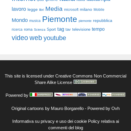
Media
lavoro
legge
milano
Mobile
libri
microsoft
Piemonte
Mondo
repubblica
musica
piemonte
tag
tempo
roma
Sport
tav
televisione
ricerca
Scienza
video
web
youtube
This site is licensed under
Creative Commons Non Commercial
Share Alike License
Powered by
Original cartoons by
Mauro Borgarello
-
Powered by Ovh
Informativa su privacy e uso dei cookie
Policy relativa ai
commenti del blog