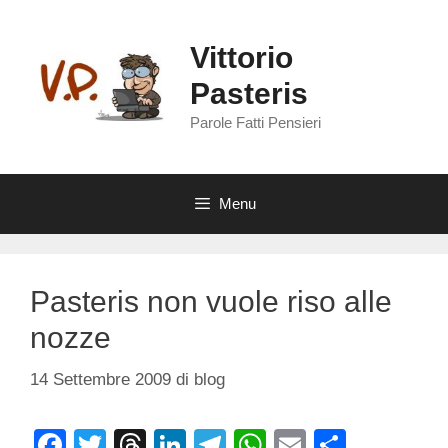
Vai
al
Vittorio
contenuto
Pasteris
Parole Fatti Pensieri
Menu
Pasteris non vuole riso alle
nozze
14 Settembre 2009
di
blog
F
T
T
Li
T
W
E
C