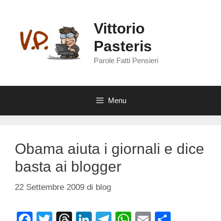
Vai
al
Vittorio
contenuto
Pasteris
Parole Fatti Pensieri
Menu
Obama aiuta i giornali e dice
basta ai blogger
22 Settembre 2009
di
blog
F
T
T
Li
T
W
E
C