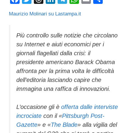
a
wi
hr
n
el
h
m
o
Maurizio Molinari su Lastampa.it
c
tt
e
k
e
at
ail
n
e
er
a
e
gr
s
di
b
d
dI
a
A
vi
Più controllo sulle notizie che circolano
su Internet e aiuti economici per i
o
s
n
m
p
di
giornali flagellati dalla crisi: il
o
p
presidente americano Barack Obama
k
affronta per la prima volta le difficoltà
dell’editoria lasciando capire che
immagina una raffica di innovazioni.
L’occasione gli è
offerta dalle interviste
incrociate
con il «
Pittsburgh Post-
Gazette
» e «
The Blade
» alla vigilia del