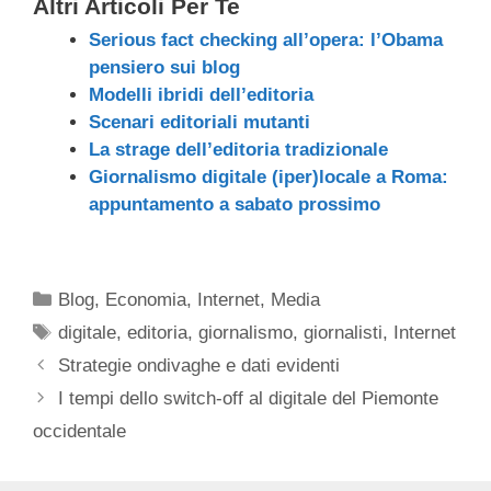
Altri Articoli Per Te
Serious fact checking all’opera: l’Obama
pensiero sui blog
Modelli ibridi dell’editoria
Scenari editoriali mutanti
La strage dell’editoria tradizionale
Giornalismo digitale (iper)locale a Roma:
appuntamento a sabato prossimo
Categorie
Blog
,
Economia
,
Internet
,
Media
Tag
digitale
,
editoria
,
giornalismo
,
giornalisti
,
Internet
Strategie ondivaghe e dati evidenti
I tempi dello switch-off al digitale del Piemonte
occidentale