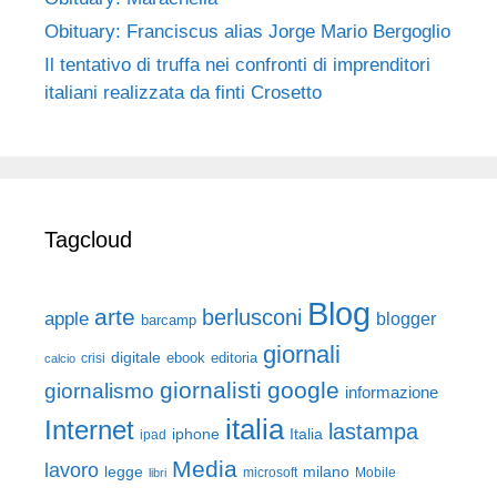
Obituary: Franciscus alias Jorge Mario Bergoglio
Il tentativo di truffa nei confronti di imprenditori
italiani realizzata da finti Crosetto
Tagcloud
Blog
arte
berlusconi
apple
blogger
barcamp
giornali
digitale
ebook
crisi
editoria
calcio
giornalisti
google
giornalismo
informazione
italia
Internet
lastampa
iphone
Italia
ipad
Media
lavoro
legge
milano
Mobile
libri
microsoft