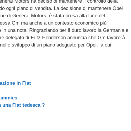
eneral Motors ha deciso di mantenere il controllo della
ail
n
do ogni piano di vendita. La decisione di mantenere Opel
di
one di General Motors è stata presa alla luce del
vi
 stessa Gm ma anche a un contesto economico più
 in una nota. Ringraziando per il duro lavoro la Germania e
di
atore delegato di Fritz Henderson annuncia che Gm lavorerà
nello sviluppo di un piano adeguato per Opel, la cui
azione in Fiat
 dummies
 una Fiat tedesca ?