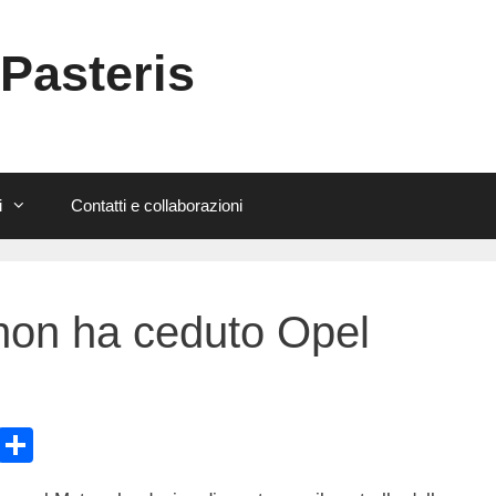
 Pasteris
i
Contatti e collaborazioni
non ha ceduto Opel
E
C
m
o