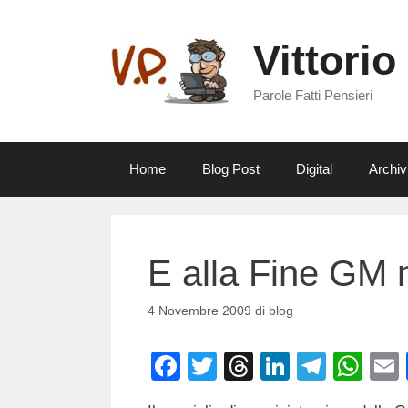
Vai
al
Vittorio
contenuto
Parole Fatti Pensieri
Home
Blog Post
Digital
Archiv
E alla Fine GM 
4 Novembre 2009
di
blog
F
T
T
Li
T
W
a
wi
hr
n
el
h