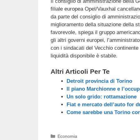
Il consiglio di amministrazione della G
c
tt
e
k
e
at
filiale europea Opel/Vauxhal cancellan
e
er
a
e
gr
s
da parte del consiglio di amministrazi
b
d
dI
a
A
miglioramento della situazione della
favorevole, spiega il gruppo americano
o
s
n
m
p
gli altri governi europei, l’amministr
o
p
con i sindacati del Vecchio continente 
k
liquidità disponibile è stabile.
Altri Articoli Per Te
Detroit provincia di Torino
Il piano Marchionne e l’occup
Un solo grido: rottamazione
Fiat e mercato dell’auto for
Come sarebbe una Torino con
Categorie
Economia