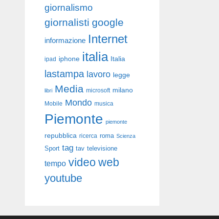
giornalismo
giornalisti
google
Internet
informazione
italia
iphone
Italia
ipad
lastampa
lavoro
legge
Media
milano
libri
microsoft
Mondo
Mobile
musica
Piemonte
piemonte
repubblica
roma
ricerca
Scienza
tag
Sport
tav
televisione
video
web
tempo
youtube