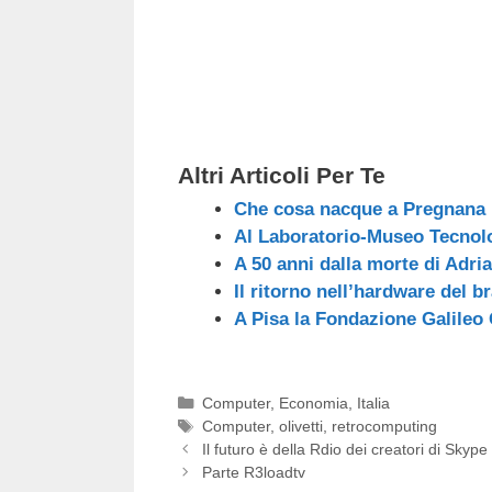
Altri Articoli Per Te
Che cosa nacque a Pregnana 
Al Laboratorio-Museo Tecnolo
A 50 anni dalla morte di Adria
Il ritorno nell’hardware del b
A Pisa la Fondazione Galileo 
Categorie
Computer
,
Economia
,
Italia
Tag
Computer
,
olivetti
,
retrocomputing
Il futuro è della Rdio dei creatori di Skype
Parte R3loadtv