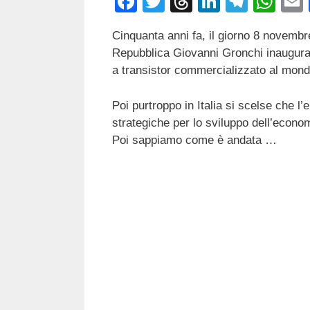
F
T
T
Li
T
W
a
wi
hr
n
el
h
Cinquanta anni fa, il giorno 8 novembr
c
tt
e
k
e
at
Repubblica Giovanni Gronchi inaugur
e
er
a
e
gr
s
a transistor commercializzato al mond
b
d
dI
a
A
Poi purtroppo in Italia si scelse che l’
o
s
n
m
p
strategiche per lo sviluppo dell’econo
o
p
Poi sappiamo come è andata …
k