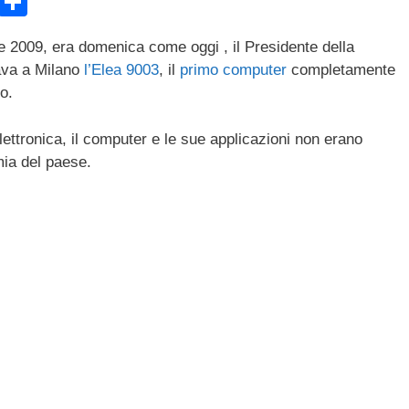
E
C
m
o
e 2009, era domenica come oggi , il Presidente della
ail
n
ava a Milano
l’Elea
9003
, il
primo computer
completamente
di
o.
vi
elettronica, il computer e le sue applicazioni non erano
di
mia del paese.