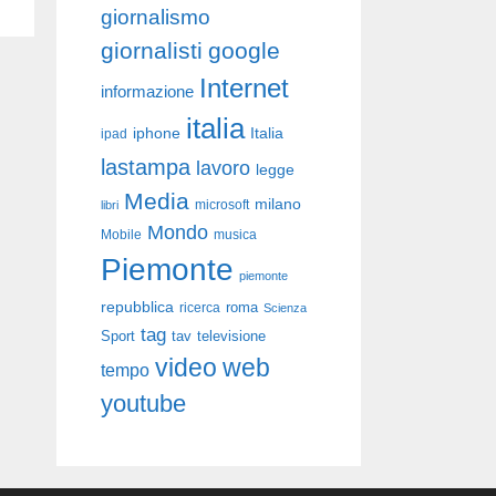
giornalismo
giornalisti
google
Internet
informazione
italia
iphone
Italia
ipad
lastampa
lavoro
legge
Media
milano
libri
microsoft
Mondo
Mobile
musica
Piemonte
piemonte
repubblica
roma
ricerca
Scienza
tag
Sport
tav
televisione
video
web
tempo
youtube