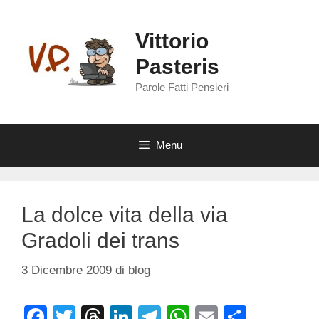
Vai
al
Vittorio
contenuto
Pasteris
Parole Fatti Pensieri
Menu
La dolce vita della via
Gradoli dei trans
3 Dicembre 2009
di
blog
F
T
T
Li
T
W
E
C