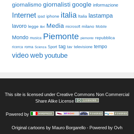
giornalisti
google
giornalismo
informazione
italia
Internet
lastampa
iphone
Italia
ipad
Media
lavoro
legge
milano
Mobile
libri
microsoft
Piemonte
Mondo
repubblica
musica
piemonte
tag
tempo
roma
Sport
tav
televisione
ricerca
Scienza
video
web
youtube
This site is licensed under
Creative Commons Non Commercial
Share Alike License
Powered by
Original cartoons by
Mauro Borgarello
-
Powered by Ovh