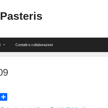
 Pasteris
i
Contatti e collaborazioni
09
E
C
m
o