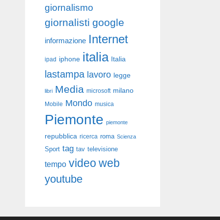
giornalismo
giornalisti
google
Internet
informazione
italia
iphone
Italia
ipad
lastampa
lavoro
legge
Media
milano
libri
microsoft
Mondo
Mobile
musica
Piemonte
piemonte
repubblica
roma
ricerca
Scienza
tag
Sport
tav
televisione
video
web
tempo
youtube