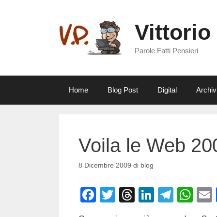
Vai
al
Vittorio
contenuto
Parole Fatti Pensieri
Home
Blog Post
Digital
Archiv
Voila le Web 20
8 Dicembre 2009
di
blog
F
T
T
Li
T
W
a
wi
hr
n
el
h