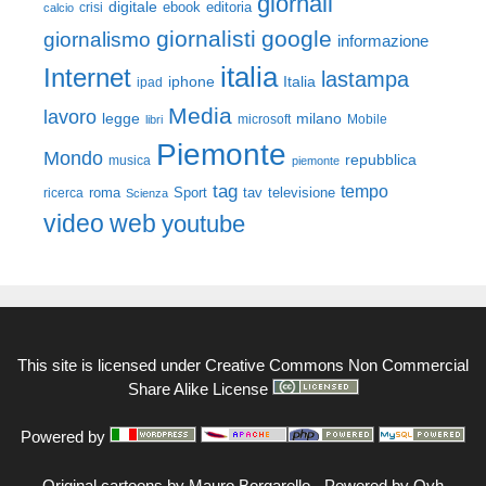
giornali
digitale
ebook
crisi
editoria
calcio
giornalisti
google
giornalismo
informazione
italia
Internet
lastampa
iphone
Italia
ipad
Media
lavoro
legge
milano
Mobile
libri
microsoft
Piemonte
Mondo
repubblica
musica
piemonte
tag
tempo
roma
Sport
tav
televisione
ricerca
Scienza
video
web
youtube
This site is licensed under
Creative Commons Non Commercial
Share Alike License
Powered by
Original cartoons by
Mauro Borgarello
-
Powered by Ovh