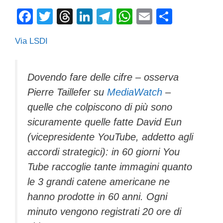
F
T
T
Li
T
W
E
C
a
wi
hr
n
el
h
m
o
Via LSDI
c
tt
e
k
e
at
ail
n
e
er
a
e
gr
s
di
b
d
dI
a
A
vi
Dovendo fare delle cifre – osserva
Pierre Taillefer su
MediaWatch
–
o
s
n
m
p
di
quelle che colpiscono di più sono
o
p
sicuramente quelle fatte David Eun
k
(vicepresidente YouTube, addetto agli
accordi strategici): in 60 giorni You
Tube raccoglie tante immagini quanto
le 3 grandi catene americane ne
hanno prodotte in 60 anni. Ogni
minuto vengono registrati 20 ore di