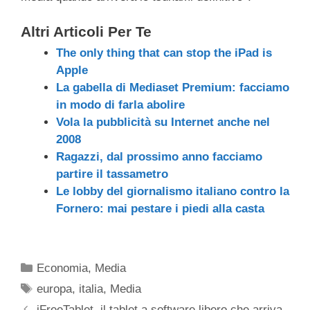
Altri Articoli Per Te
The only thing that can stop the iPad is
Apple
La gabella di Mediaset Premium: facciamo
in modo di farla abolire
Vola la pubblicità su Internet anche nel
2008
Ragazzi, dal prossimo anno facciamo
partire il tassametro
Le lobby del giornalismo italiano contro la
Fornero: mai pestare i piedi alla casta
Categorie
Economia
,
Media
Tag
europa
,
italia
,
Media
iFreeTablet, il tablet a software libero che arriva