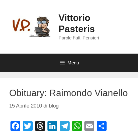
Vai
al
Vittorio
contenuto
Pasteris
Parole Fatti Pensieri
Menu
Obituary: Raimondo Vianello
15 Aprile 2010
di
blog
F
T
T
Li
T
W
E
C
a
wi
hr
n
el
h
m
o