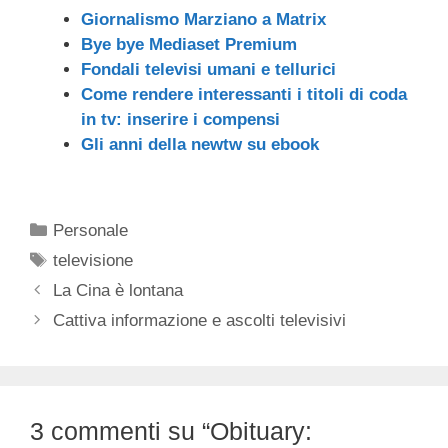
Giornalismo Marziano a Matrix
Bye bye Mediaset Premium
Fondali televisi umani e tellurici
Come rendere interessanti i titoli di coda
in tv: inserire i compensi
Gli anni della newtw su ebook
Categorie
Personale
Tag
televisione
La Cina è lontana
Cattiva informazione e ascolti televisivi
3 commenti su “Obituary: