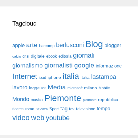
Tagcloud
Blog
arte
berlusconi
apple
blogger
barcamp
giornali
digitale
ebook
crisi
editoria
calcio
giornalisti
google
giornalismo
informazione
italia
Internet
lastampa
iphone
Italia
ipad
Media
lavoro
legge
milano
Mobile
libri
microsoft
Piemonte
Mondo
repubblica
musica
piemonte
tag
tempo
roma
Sport
tav
televisione
ricerca
Scienza
video
web
youtube