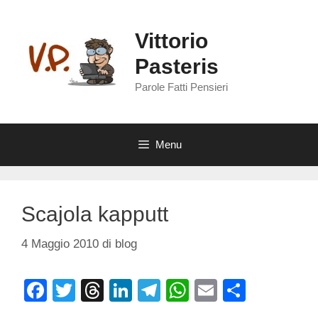
Vai
al
Vittorio
contenuto
Pasteris
Parole Fatti Pensieri
Menu
Scajola kapputt
4 Maggio 2010
di
blog
F
T
T
Li
T
W
E
C
a
wi
hr
n
el
h
m
o