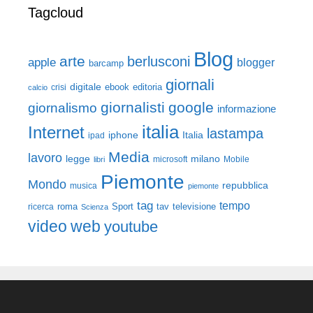
Tagcloud
Blog
arte
berlusconi
apple
blogger
barcamp
giornali
digitale
ebook
crisi
editoria
calcio
giornalisti
google
giornalismo
informazione
italia
Internet
lastampa
iphone
Italia
ipad
Media
lavoro
legge
milano
Mobile
libri
microsoft
Piemonte
Mondo
repubblica
musica
piemonte
tag
tempo
roma
Sport
tav
televisione
ricerca
Scienza
video
web
youtube