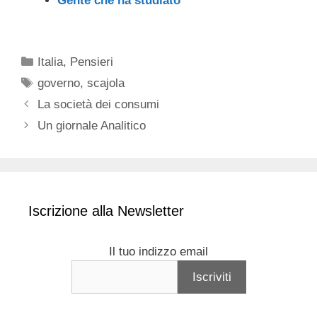
Gente che ha studiato
Categorie
Italia
,
Pensieri
Tag
governo
,
scajola
La società dei consumi
Un giornale Analitico
Iscrizione alla Newsletter
Il tuo indizzo email