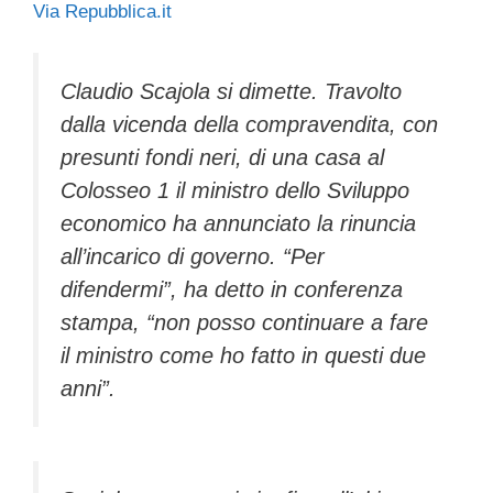
Via Repubblica.it
c
tt
e
k
e
at
ail
n
e
er
a
e
gr
s
di
b
d
dI
a
A
vi
Claudio Scajola si dimette. Travolto
dalla vicenda della compravendita, con
o
s
n
m
p
di
presunti fondi neri, di una casa al
o
p
Colosseo 1 il ministro dello Sviluppo
k
economico ha annunciato la rinuncia
all’incarico di governo. “Per
difendermi”, ha detto in conferenza
stampa, “non posso continuare a fare
il ministro come ho fatto in questi due
anni”.