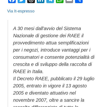
a
wi
hr
n
el
h
m
o
Via It-espresso
c
tt
e
k
e
at
ail
n
e
er
a
e
gr
s
di
b
d
dI
a
A
vi
A 30 mesi dall’avvio del Sistema
Nazionale di gestione dei RAEE il
o
s
n
m
p
di
provvedimento attua semplificazioni
o
p
per i negozi, introduce vantaggi per i
k
consumatori e consente potenzialità di
crescita e di sviluppo della raccolta di
RAEE in Italia.
Il Decreto RAEE, pubblicato il 29 luglio
2005, entrato in vigore il 13 agosto
2005 e diventato attuativo nel
novembre 2007, oltre a sancire la