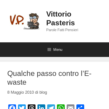
Vai
al
Vittorio
contenuto
Pasteris
Parole Fatti Pensieri
Menu
Qualche passo contro l’E-
waste
8 Maggio 2010
di
blog
F
T
T
Li
T
W
E
C