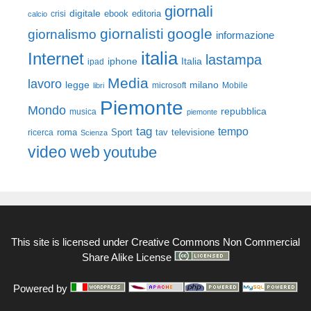
giornali
digitale
ebook
crisi
editoria
calcio
giornalisti
google
giornalismo
informazione
italia
Internet
lastampa
iphone
Italia
ipad
Media
lavoro
legge
milano
Mobile
libri
microsoft
Piemonte
Mondo
repubblica
musica
piemonte
tag
tempo
roma
Sport
tav
televisione
ricerca
Scienza
video
web
youtube
This site is licensed under
Creative Commons Non Commercial
Share Alike License
Powered by