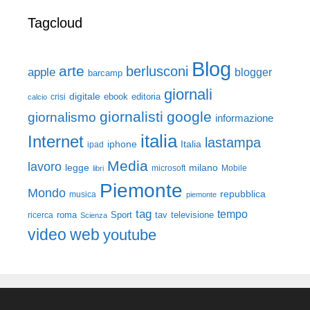
Tagcloud
Blog
arte
berlusconi
apple
blogger
barcamp
giornali
digitale
ebook
crisi
editoria
calcio
giornalisti
google
giornalismo
informazione
italia
Internet
lastampa
iphone
Italia
ipad
Media
lavoro
legge
milano
Mobile
libri
microsoft
Piemonte
Mondo
repubblica
musica
piemonte
tag
tempo
roma
Sport
tav
televisione
ricerca
Scienza
video
web
youtube