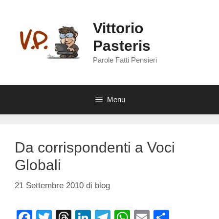
Vai
al
Vittorio
contenuto
Pasteris
Parole Fatti Pensieri
Menu
Da corrispondenti a Voci
Globali
21 Settembre 2010
di
blog
F
T
T
Li
T
W
E
C