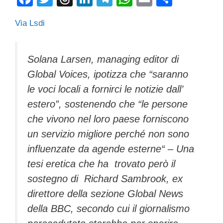
a
wi
hr
n
el
h
m
o
Via Lsdi
c
tt
e
k
e
at
ail
n
e
er
a
e
gr
s
di
b
d
dI
a
A
vi
Solana Larsen, managing editor di
Global Voices, ipotizza che “saranno
o
s
n
m
p
di
le voci locali a fornirci le notizie dall’
o
p
estero”, sostenendo che “le persone
k
che vivono nel loro paese forniscono
un servizio migliore perché non sono
influenzate da agende esterne“ – Una
tesi eretica che ha trovato però il
sostegno di Richard Sambrook, ex
direttore della sezione Global News
della BBC, secondo cui
il giornalismo