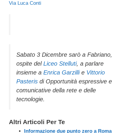
Via Luca Conti
c
tt
e
k
e
at
ail
n
e
er
a
e
gr
s
di
b
d
dI
a
A
vi
o
s
n
m
p
di
o
p
k
Sabato 3 Dicembre sarò a Fabriano,
ospite del
Liceo Stelluti
, a parlare
insieme a
Enrica Garzilli
e
Vittorio
Pasteris
di Opportunità espressive e
comunicative della rete e delle
tecnologie.
Altri Articoli Per Te
Informazione due punto zero a Roma