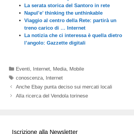
La serata storica del Santoro in rete
Napul’e’ thinking the unthinkable
Viaggio al centro della Rete: partirà un
treno carico di … Internet
La notizia che ci interessa è quella dietro
l’angolo: Gazzette digitali
Categorie
Eventi
,
Internet
,
Media
,
Mobile
Tag
conoscenza
,
Internet
Anche Ebay punta deciso sui mercati locali
Alla ricerca del Vendola torinese
Iscrizione alla Newsletter