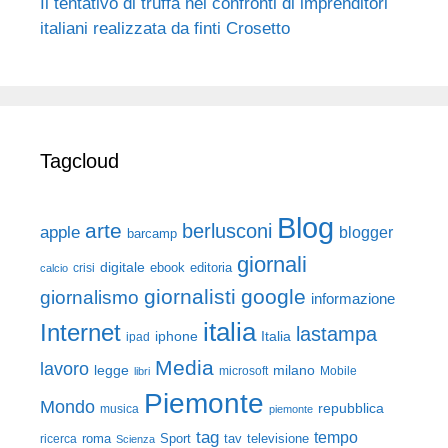
Il tentativo di truffa nei confronti di imprenditori
italiani realizzata da finti Crosetto
Tagcloud
Blog
arte
berlusconi
apple
blogger
barcamp
giornali
digitale
ebook
crisi
editoria
calcio
giornalisti
google
giornalismo
informazione
italia
Internet
lastampa
iphone
Italia
ipad
Media
lavoro
legge
milano
Mobile
libri
microsoft
Piemonte
Mondo
repubblica
musica
piemonte
tag
tempo
roma
Sport
tav
televisione
ricerca
Scienza