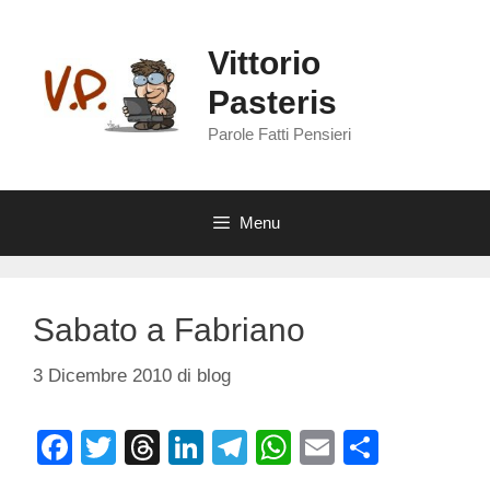
Vai
al
Vittorio
contenuto
Pasteris
Parole Fatti Pensieri
Menu
Sabato a Fabriano
3 Dicembre 2010
di
blog
F
T
T
Li
T
W
E
C
a
wi
hr
n
el
h
m
o