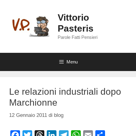
Vai
al
Vittorio
contenuto
Pasteris
Parole Fatti Pensieri
Menu
Le relazioni industriali dopo
Marchionne
12 Gennaio 2011
di
blog
F
T
T
Li
T
W
E
C