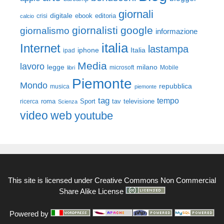
giornali
digitale
ebook
crisi
editoria
calcio
giornalisti
google
giornalismo
informazione
italia
Internet
lastampa
iphone
Italia
ipad
Media
lavoro
legge
milano
Mobile
libri
microsoft
Piemonte
Mondo
repubblica
musica
piemonte
tag
tempo
roma
Sport
tav
televisione
ricerca
Scienza
video
web
youtube
This site is licensed under
Creative Commons Non Commercial
Share Alike License
Powered by