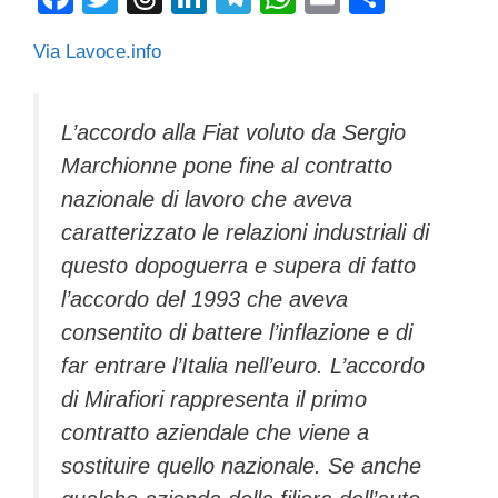
a
wi
hr
n
el
h
m
o
Via Lavoce.info
c
tt
e
k
e
at
ail
n
e
er
a
e
gr
s
di
b
d
dI
a
A
vi
L’accordo alla Fiat voluto da Sergio
Marchionne pone fine al contratto
o
s
n
m
p
di
nazionale di lavoro che aveva
o
p
caratterizzato le relazioni industriali di
k
questo dopoguerra e supera di fatto
l’accordo del 1993 che aveva
consentito di battere l’inflazione e di
far entrare l’Italia nell’euro. L’accordo
di Mirafiori rappresenta il primo
contratto aziendale che viene a
sostituire quello nazionale. Se anche