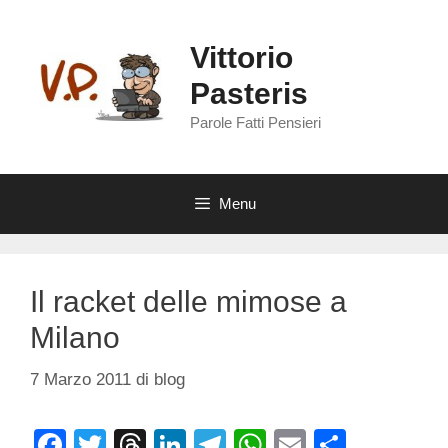
Vai
al
Vittorio
contenuto
Pasteris
Parole Fatti Pensieri
Menu
Il racket delle mimose a
Milano
7 Marzo 2011
di
blog
F
T
T
Li
T
W
E
C