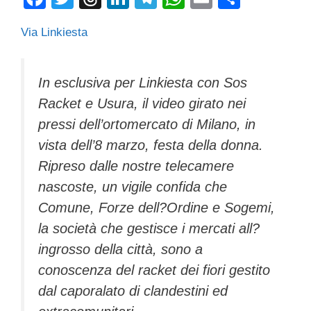
a
wi
hr
n
el
h
m
o
Via Linkiesta
c
tt
e
k
e
at
ail
n
e
er
a
e
gr
s
di
b
d
dI
a
A
vi
In esclusiva per Linkiesta con Sos
Racket e Usura, il video girato nei
o
s
n
m
p
di
pressi dell’ortomercato di Milano, in
o
p
vista dell’8 marzo, festa della donna.
k
Ripreso dalle nostre telecamere
nascoste, un vigile confida che
Comune, Forze dell?Ordine e Sogemi,
la società che gestisce i mercati all?
ingrosso della città, sono a
conoscenza del racket dei fiori gestito
dal caporalato di clandestini ed