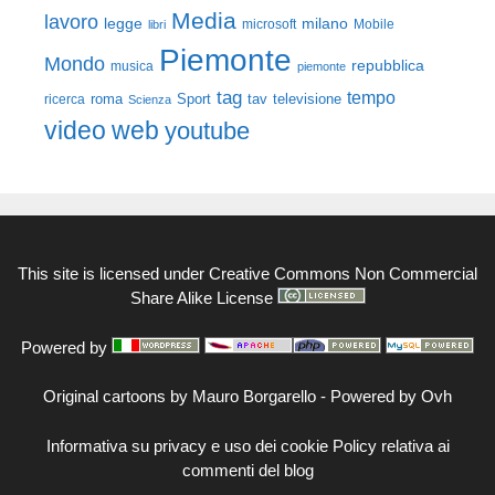
Media
lavoro
legge
milano
Mobile
libri
microsoft
Piemonte
Mondo
repubblica
musica
piemonte
tag
tempo
roma
Sport
tav
televisione
ricerca
Scienza
video
web
youtube
This site is licensed under
Creative Commons Non Commercial
Share Alike License
Powered by
Original cartoons by
Mauro Borgarello
-
Powered by Ovh
Informativa su privacy e uso dei cookie
Policy relativa ai
commenti del blog