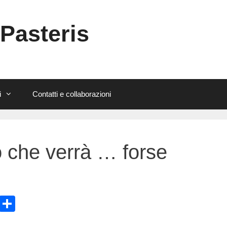
 Pasteris
i
Contatti e collaborazioni
o che verrà … forse
E
C
m
o