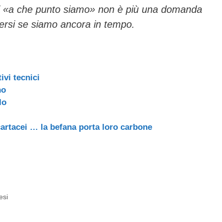
i «a che punto siamo» non è più una domanda
edersi se siamo ancora in tempo.
ivi tecnici
no
lo
cartacei … la befana porta loro carbone
esi