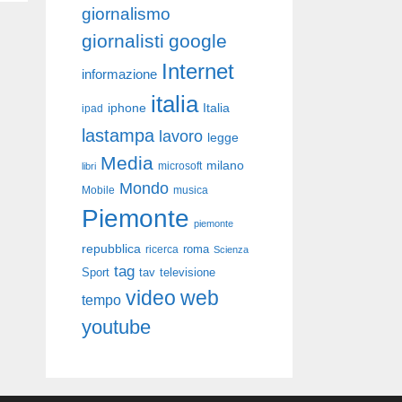
giornalismo
giornalisti
google
Internet
informazione
italia
iphone
Italia
ipad
lastampa
lavoro
legge
Media
milano
libri
microsoft
Mondo
Mobile
musica
Piemonte
piemonte
repubblica
roma
ricerca
Scienza
tag
Sport
tav
televisione
video
web
tempo
youtube