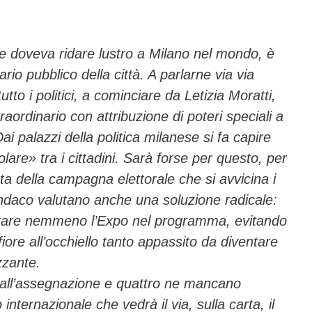
ail
n
di
vi
e doveva ridare lustro a Milano nel mondo, è
o pubblico della città. A parlarne via via
di
to i politici, a cominciare da Letizia Moratti,
ordinario con attribuzione di poteri speciali a
ai palazzi della politica milanese si fa capire
are» tra i cittadini. Sarà forse per questo, per
ista della campagna elettorale che si avvicina i
indaco valutano anche una soluzione radicale:
citare nemmeno l’Expo nel programma, evitando
ore all’occhiello tanto appassito da diventare
zzante.
 dall’assegnazione e quattro ne mancano
internazionale che vedrà il via, sulla carta, il