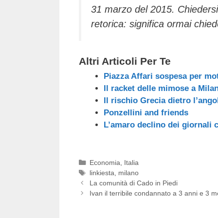
31 marzo del 2015. Chieders
retorica: significa ormai chi
Altri Articoli Per Te
Piazza Affari sospesa per mot
Il racket delle mimose a Mila
Il rischio Grecia dietro l’ango
Ponzellini and friends
L’amaro declino dei giornali 
Categorie
Economia
,
Italia
Tag
linkiesta
,
milano
La comunità di Cado in Piedi
Ivan il terribile condannato a 3 anni e 3 m