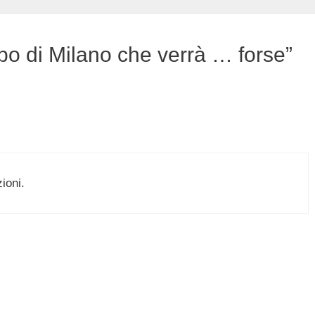
o di Milano che verrà … forse”
zioni.