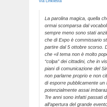
Via Linkiesta
c
tt
e
k
e
at
e
er
a
e
gr
s
b
d
dI
a
A
La parolina magica, quella ch
ormai scomparsa dal vocabolari
o
s
n
m
p
sempre meno sono stati anzitut
o
p
che di Expo è commissario stra
k
partire dal 5 ottobre scorso. D
che «il tema non è molto popol
“colpa” dei cittadini, che in v
piani di comunicazione del S
non parlarne proprio e non 
di esporre pubblicamente un fi
potenzialmente assai imbara
Tre anni sono infatti passati
all’apertura del grande evento 