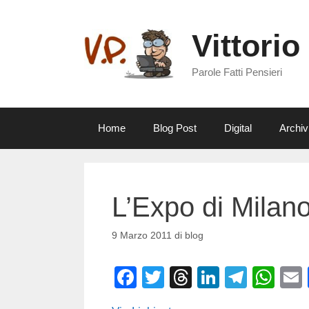
Vai
al
Vittorio
contenuto
Parole Fatti Pensieri
Home
Blog Post
Digital
Archiv
L’Expo di Milan
9 Marzo 2011
di
blog
F
T
T
Li
T
W
a
wi
hr
n
el
h