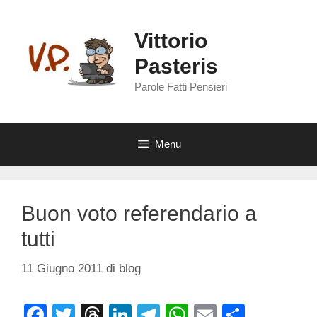
Vai
al
Vittorio
contenuto
Pasteris
Parole Fatti Pensieri
Menu
Buon voto referendario a
tutti
11 Giugno 2011
di
blog
F
T
T
Li
T
W
E
C