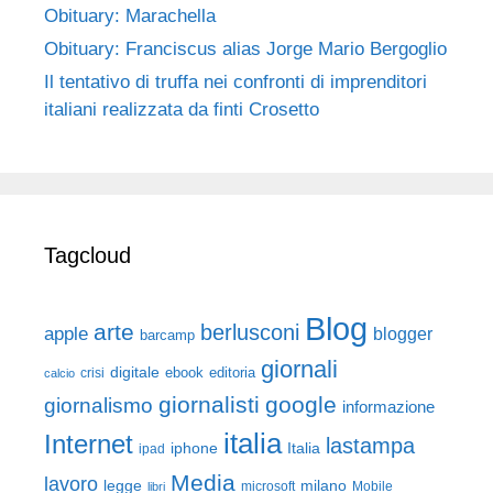
Obituary: Marachella
Obituary: Franciscus alias Jorge Mario Bergoglio
Il tentativo di truffa nei confronti di imprenditori
italiani realizzata da finti Crosetto
Tagcloud
Blog
arte
berlusconi
apple
blogger
barcamp
giornali
digitale
ebook
crisi
editoria
calcio
giornalisti
google
giornalismo
informazione
italia
Internet
lastampa
iphone
Italia
ipad
Media
lavoro
legge
milano
Mobile
libri
microsoft