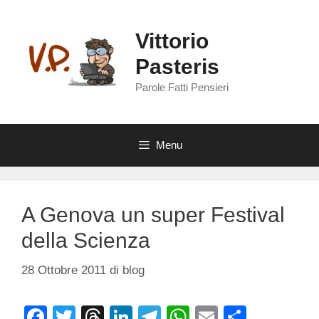
Vai
al
Vittorio
contenuto
Pasteris
Parole Fatti Pensieri
Menu
A Genova un super Festival
della Scienza
28 Ottobre 2011
di
blog
F
T
T
Li
T
W
E
C