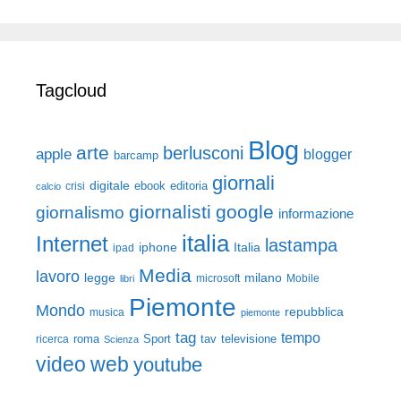
Tagcloud
Blog
arte
berlusconi
apple
blogger
barcamp
giornali
digitale
ebook
crisi
editoria
calcio
giornalisti
google
giornalismo
informazione
italia
Internet
lastampa
iphone
Italia
ipad
Media
lavoro
legge
milano
Mobile
libri
microsoft
Piemonte
Mondo
repubblica
musica
piemonte
tag
tempo
roma
Sport
tav
televisione
ricerca
Scienza
video
web
youtube