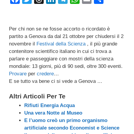
a
wi
hr
n
el
h
m
o
c
tt
e
k
e
at
ail
n
e
er
a
e
gr
s
di
Per chi non se ne fosse accorto o ricordato è
b
d
dI
a
A
vi
partito a Genova da dal 21 ottobre per chiudersi il 2
novembre il
Festival della Scienza
, il più grande
o
s
n
m
p
di
contenitore scientifico italiano in cui ci trova a
o
p
parlare e passeggiare con mostri della scienza
k
mondiale: 13 giorni, più di 90 sedi, oltre 300 eventi.
Provare
per
credere
…
E se tutto va bene ci si vede a Genova …
Altri Articoli Per Te
Rifiuti Energia Acqua
Una vera Notte al Museo
E l’uomo creò un primo organismo
artificiale secondo Economist e Science