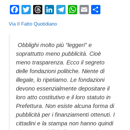
F
T
T
Li
T
W
E
C
a
wi
hr
n
el
h
m
o
Via Il Fatto Quotidiano
c
tt
e
k
e
at
ail
n
e
er
a
e
gr
s
di
b
d
dI
a
A
vi
Obblighi molto più “leggeri” e
soprattutto meno pubblicità. Cioè
o
s
n
m
p
di
meno trasparenza. Ecco il segreto
o
p
delle fondazioni politiche. Niente di
k
illegale, lo ripetiamo. Le fondazioni
devono essenzialmente depositare il
loro atto costitutivo e il loro statuto in
Prefettura. Non esiste alcuna forma di
pubblicità per i finanziamenti ottenuti. I
cittadini e la stampa non hanno quindi