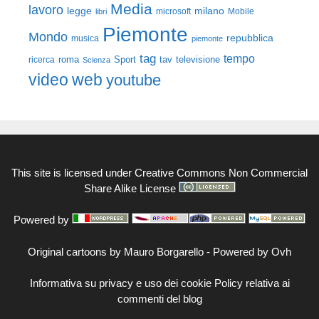
Media
lavoro
legge
milano
Mobile
libri
microsoft
Piemonte
Mondo
repubblica
musica
piemonte
tag
tempo
roma
Sport
tav
televisione
ricerca
Scienza
video
web
youtube
This site is licensed under
Creative Commons Non Commercial
Share Alike License
Powered by
Original cartoons by
Mauro Borgarello
-
Powered by Ovh
Informativa su privacy e uso dei cookie
Policy relativa ai
commenti del blog