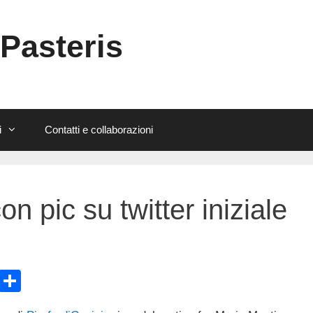
 Pasteris
i
Contatti e collaborazioni
on pic su twitter iniziale
E
C
m
o