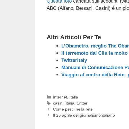
Questa foto
caricata sull’account Twit
c
tt
e
k
e
at
ABC (Alfano, Bersani, Casini) è un pic
e
er
a
e
gr
s
b
d
dI
a
A
o
s
n
m
p
Altri Articoli Per Te
o
p
L’Obametro, meglio The Oba
k
Il terremoto dal Cile fa molto
Twitteritaly
Manuale di Comunicazione Pol
Viaggio al centro della Rete: 
Categorie
Internet
,
Italia
Tag
casini
,
Italia
,
twitter
Come pesci nella rete
Il 25 aprile del giornalismo italiano