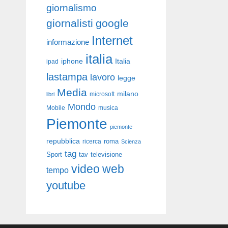
giornalismo
giornalisti
google
Internet
informazione
italia
iphone
Italia
ipad
lastampa
lavoro
legge
Media
milano
libri
microsoft
Mondo
Mobile
musica
Piemonte
piemonte
repubblica
roma
ricerca
Scienza
tag
Sport
tav
televisione
video
web
tempo
youtube