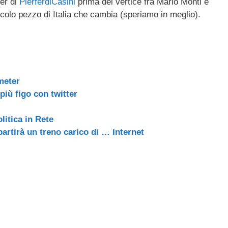
ter di
PierferdiCasini
prima del vertice fra Mario Monti e
ail
n
colo pezzo di Italia che cambia (speriamo in meglio).
di
vi
di
meter
 più figo con twitter
itica in Rete
partirà un treno carico di … Internet