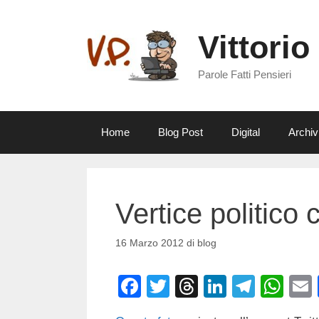
Vai
al
Vittorio
contenuto
Parole Fatti Pensieri
Home
Blog Post
Digital
Archiv
Vertice politico c
16 Marzo 2012
di
blog
F
T
T
Li
T
W
a
wi
hr
n
el
h