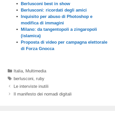
Berlusconi best in show
Berlusconi: ricordati degli amici
Inquisito per abuso di Photoshop e
modifica di immagini
Milano: da tangentopoli a zingaropoli
(islamica)
Proposta di video per campagna elettorale
di Forza Gnocca
Categorie
Italia
,
Multimedia
Tag
berlusconi
,
ruby
Le interviste inutili
Il manifesto dei nomadi digitali