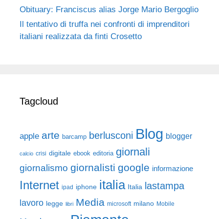
Obituary: Franciscus alias Jorge Mario Bergoglio
Il tentativo di truffa nei confronti di imprenditori
italiani realizzata da finti Crosetto
Tagcloud
Blog
arte
berlusconi
apple
blogger
barcamp
giornali
digitale
ebook
crisi
editoria
calcio
giornalisti
google
giornalismo
informazione
italia
Internet
lastampa
iphone
Italia
ipad
Media
lavoro
legge
milano
Mobile
libri
microsoft