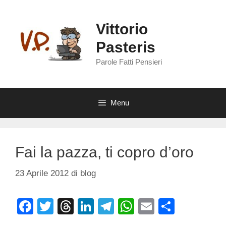
Vai
al
Vittorio
contenuto
Pasteris
Parole Fatti Pensieri
Menu
Fai la pazza, ti copro d’oro
23 Aprile 2012
di
blog
F
T
T
Li
T
W
E
C
a
wi
hr
n
el
h
m
o