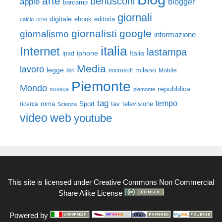
arte
berlusconi
apple
blogger
barcamp
giornali
digitale
ebook
crisi
editoria
calcio
giornalisti
google
giornalismo
informazione
italia
Internet
lastampa
iphone
Italia
ipad
Media
lavoro
legge
milano
Mobile
libri
microsoft
Piemonte
Mondo
repubblica
musica
piemonte
tag
tempo
roma
Sport
tav
televisione
ricerca
Scienza
video
web
youtube
This site is licensed under
Creative Commons Non Commercial
Share Alike License
Powered by