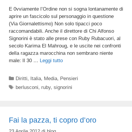
E 0vviamente l’Ordine non si sogna lontanamente di
aprire un fascicolo sul personaggio in questione
(Via Giornalettismo) Non solo tipacci poco
raccomandabili. Anche il direttore di Chi Alfonso
Signorini è stato alle prese con Ruby Rubacuori, al
secolo Karima El Mahroug, e le uscite nei confronti
della ragazza marocchina non sembrano niente
male: Il 30 …
Leggi tutto
Categorie
Diritti
,
Italia
,
Media
,
Pensieri
Tag
berlusconi
,
ruby
,
signorini
Fai la pazza, ti copro d’oro
23 Aprile 2012
di
blog