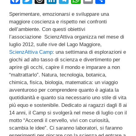
a
wi
hr
n
el
h
m
o
Sperimentare, emozionarsi e sviluppare una
c
tt
e
k
e
at
ail
n
maggiore coscienza e rispetto nei confronti
e
er
a
e
gr
s
di
dell’ambiente. Con questi obiettivi
b
d
dI
a
A
vi
l’associazione ScienzAttiva organizza nel mese di
luglio 2012, sulle rive del Lago Maggiore,
o
s
n
m
p
di
ScienzAttiva Camp
: una settimana di esplorazioni e
o
p
giochi ad alto tasso di scienza e divertimento per
k
aprire gli occhi, capire il mondo e imparare a non
“maltrattarlo”. Natura, tecnologia, botanica,
chimica, fisica, biologia, matematica: un viaggio
avventuroso per comprendere quanto è agiata la
quotidianità e quanto sia necessario uno stile di vita
più equo e sostenibile. Dedicato ai ragazzi dagli 8 ai
14 anni, il Camp si svolgerà nel mese di luglio con il
motto “Accendi il cervello, vivi con curiosità,
scambia le idee”. Ci saranno laboratori, si faranno
esperimenti per giocare con la scienza ed entrare a