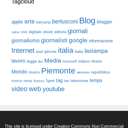
Tagcloud
Blog
arte
berlusconi
apple
blogger
barcamp
giornali
digitale
ebook
crisi
editoria
calcio
giornalisti
google
giornalismo
informazione
italia
Internet
lastampa
iphone
Italia
ipad
Media
lavoro
legge
milano
Mobile
libri
microsoft
Piemonte
Mondo
repubblica
musica
piemonte
tag
tempo
roma
Sport
tav
televisione
ricerca
Scienza
video
web
youtube
This site is licensed under
Creative Commons Non Commercial