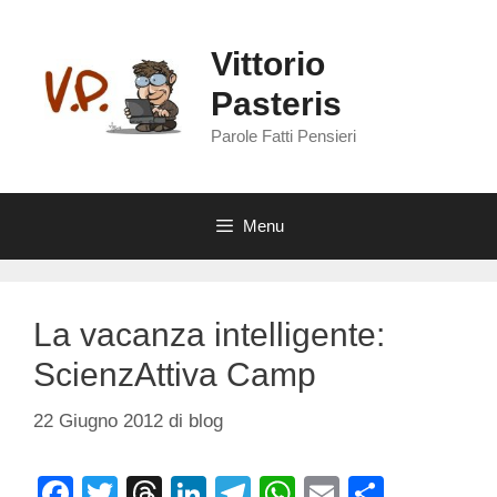
Vai
al
Vittorio
contenuto
Pasteris
Parole Fatti Pensieri
Menu
La vacanza intelligente:
ScienzAttiva Camp
22 Giugno 2012
di
blog
F
T
T
Li
T
W
E
C