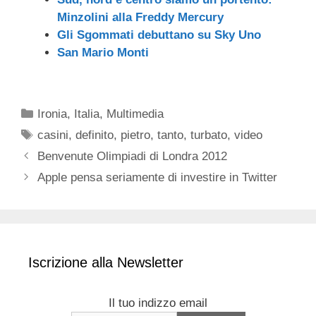
Minzolini alla Freddy Mercury
Gli Sgommati debuttano su Sky Uno
San Mario Monti
Categorie
Ironia
,
Italia
,
Multimedia
Tag
casini
,
definito
,
pietro
,
tanto
,
turbato
,
video
Benvenute Olimpiadi di Londra 2012
Apple pensa seriamente di investire in Twitter
Iscrizione alla Newsletter
Il tuo indizzo email