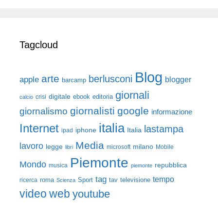
Tagcloud
Blog
arte
berlusconi
apple
blogger
barcamp
giornali
digitale
ebook
crisi
editoria
calcio
giornalisti
google
giornalismo
informazione
italia
Internet
lastampa
iphone
Italia
ipad
Media
lavoro
legge
milano
Mobile
libri
microsoft
Piemonte
Mondo
repubblica
musica
piemonte
tag
tempo
roma
Sport
tav
televisione
ricerca
Scienza
video
web
youtube