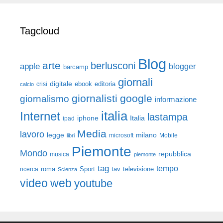
Tagcloud
Blog
arte
berlusconi
apple
blogger
barcamp
giornali
digitale
ebook
crisi
editoria
calcio
giornalisti
google
giornalismo
informazione
italia
Internet
lastampa
iphone
Italia
ipad
Media
lavoro
legge
milano
Mobile
libri
microsoft
Piemonte
Mondo
repubblica
musica
piemonte
tag
tempo
roma
Sport
tav
televisione
ricerca
Scienza
video
web
youtube