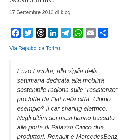
17 Settembre 2012
di
blog
F
T
T
Li
T
W
E
C
a
wi
hr
n
el
h
m
o
Via Repubblica Torino
c
tt
e
k
e
at
ail
n
e
er
a
e
gr
s
di
b
d
dI
a
A
vi
Enzo Lavolta, alla vigilia della
settimana dedicata alla mobilità
o
s
n
m
p
di
sostenibile ragiona sulle “resistenze”
o
p
prodotte da Fiat nella città. Ultimo
k
esempio? Il car sharing elettrico.
Negli ultimi sei mesi hanno bussato
alle porte di Palazzo Civico due
produttori, Renault e MercedesBenz,