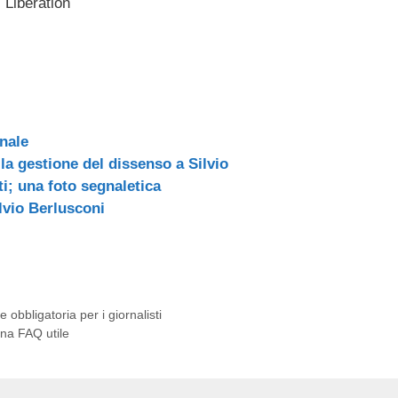
 Liberation
ail
n
di
vi
di
nale
la gestione del dissenso a Silvio
ti; una foto segnaletica
ilvio Berlusconi
obbligatoria per i giornalisti
una FAQ utile