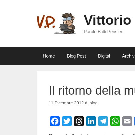
Vai
al
Vittorio
contenuto
Parole Fatti Pensieri
Home
Blog Post
Digital
Archiv
Il ritorno della
11 Dicembre 2012
di
blog
F
T
T
Li
T
W
a
wi
hr
n
el
h