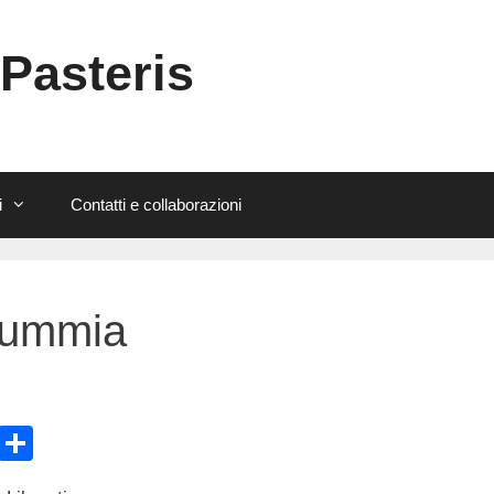
 Pasteris
i
Contatti e collaborazioni
 mummia
E
C
m
o