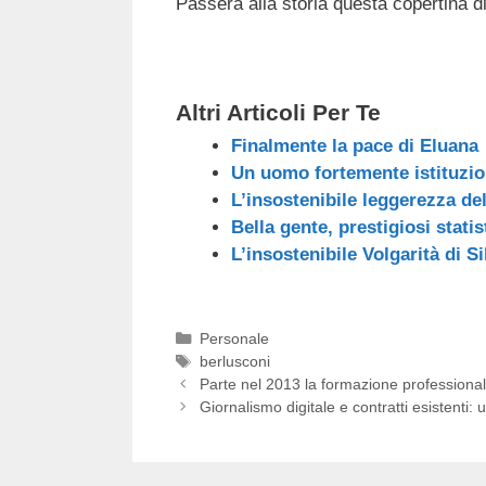
Passerà alla storia questa copertina di
c
tt
e
k
e
at
e
er
a
e
gr
s
b
d
dI
a
A
Altri Articoli Per Te
o
s
n
m
p
Finalmente la pace di Eluana
o
p
Un uomo fortemente istituzio
k
L’insostenibile leggerezza del
Bella gente, prestigiosi statis
L’insostenibile Volgarità di S
Categorie
Personale
Tag
berlusconi
Parte nel 2013 la formazione professionale 
Giornalismo digitale e contratti esistenti: 