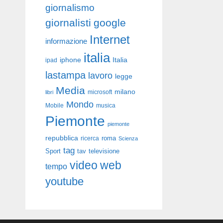
giornalismo
giornalisti
google
Internet
informazione
italia
iphone
Italia
ipad
lastampa
lavoro
legge
Media
milano
libri
microsoft
Mondo
Mobile
musica
Piemonte
piemonte
repubblica
roma
ricerca
Scienza
tag
Sport
tav
televisione
video
web
tempo
youtube