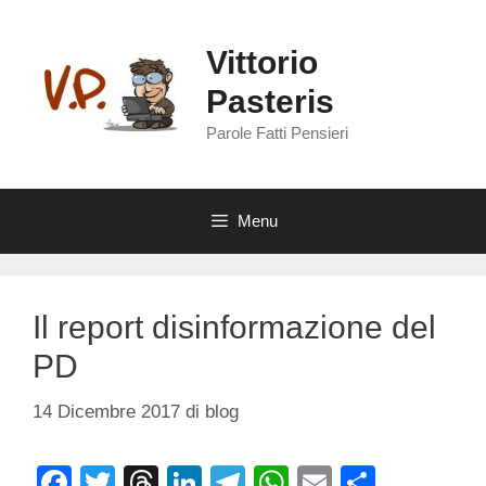
Vai
al
Vittorio
contenuto
Pasteris
Parole Fatti Pensieri
Menu
Il report disinformazione del
PD
14 Dicembre 2017
di
blog
F
T
T
Li
T
W
E
C