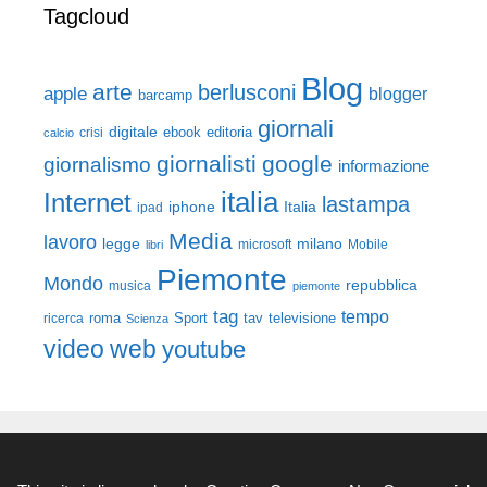
Tagcloud
Blog
arte
berlusconi
apple
blogger
barcamp
giornali
digitale
ebook
crisi
editoria
calcio
giornalisti
google
giornalismo
informazione
italia
Internet
lastampa
iphone
Italia
ipad
Media
lavoro
legge
milano
Mobile
libri
microsoft
Piemonte
Mondo
repubblica
musica
piemonte
tag
tempo
roma
Sport
tav
televisione
ricerca
Scienza
video
web
youtube